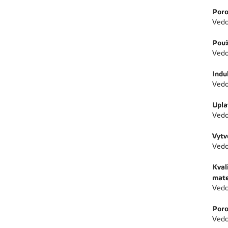
Poro
Vedo
Použ
Vedo
Indu
Vedo
Upla
Vedo
Vytv
Vedo
Kval
mate
Vedo
Poro
Vedo