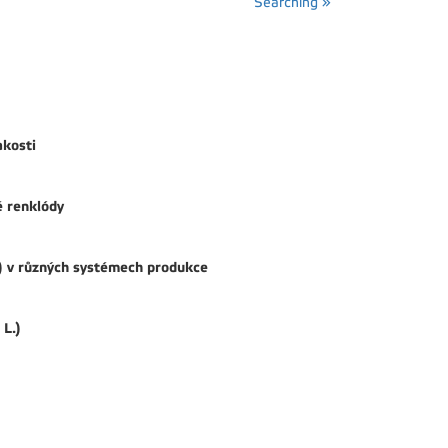
Searching »
akosti
é renklódy
.) v různých systémech produkce
L.)