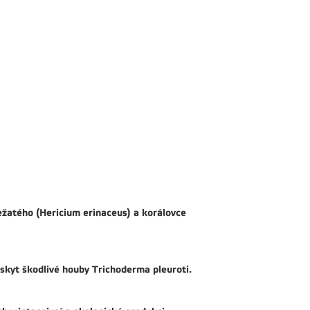
ežatého (Hericium erinaceus) a korálovce
ýskyt škodlivé houby Trichoderma pleuroti.