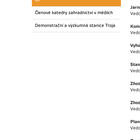
Jarn
Členové katedry zahradnictví v médiích
Vedo
Demonstrační a výzkumná stanice Troja
Komu
Vedo
Vyho
Vedo
Stan
Vedo
Zhod
Vedo
Zhod
Vedo
Plan
Vedo