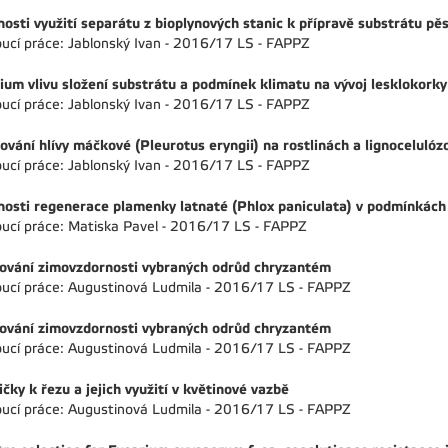
osti využití separátu z bioplynových stanic k přípravě substrátu p
ucí práce: Jablonský Ivan - 2016/17 LS - FAPPZ
ium vlivu složení substrátu a podmínek klimatu na vývoj lesklokork
ucí práce: Jablonský Ivan - 2016/17 LS - FAPPZ
ování hlívy máčkové (Pleurotus eryngii) na rostlinách a lignoceluló
ucí práce: Jablonský Ivan - 2016/17 LS - FAPPZ
osti regenerace plamenky latnaté (Phlox paniculata) v podmínkách 
ucí práce: Matiska Pavel - 2016/17 LS - FAPPZ
ování zimovzdornosti vybraných odrůd chryzantém
ucí práce: Augustinová Ludmila - 2016/17 LS - FAPPZ
ování zimovzdornosti vybraných odrůd chryzantém
ucí práce: Augustinová Ludmila - 2016/17 LS - FAPPZ
ičky k řezu a jejich využití v květinové vazbě
ucí práce: Augustinová Ludmila - 2016/17 LS - FAPPZ