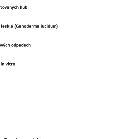
ěstovaných hub
y lesklé (Ganoderma lucidum)
zových odpadech
in vitro