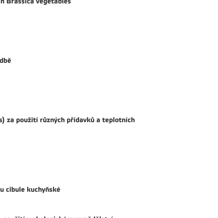
 in Brassica vegetables
adbě
) za použití různých přídavků a teplotních
 u cibule kuchyňské