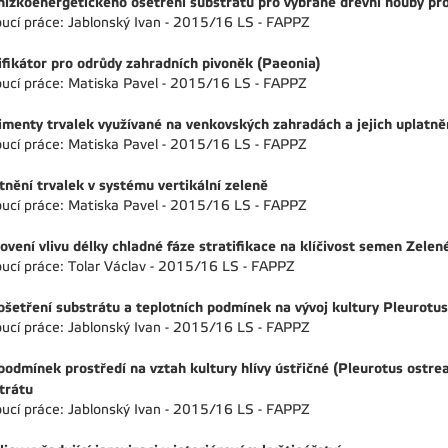
 nízkoenergetického ošetření substrátů pro vybrané dřevní houby pr
ucí práce: Jablonský Ivan - 2015/16 LS - FAPPZ
ifikátor pro odrůdy zahradních pivoněk (Paeonia)
ucí práce: Matiska Pavel - 2015/16 LS - FAPPZ
imenty trvalek využívané na venkovských zahradách a jejich uplatně
ucí práce: Matiska Pavel - 2015/16 LS - FAPPZ
tnění trvalek v systému vertikální zeleně
ucí práce: Matiska Pavel - 2015/16 LS - FAPPZ
ovení vlivu délky chladné fáze stratifikace na klíčivost semen Zelen
ucí práce: Tolar Václav - 2015/16 LS - FAPPZ
 ošetření substrátu a teplotních podmínek na vývoj kultury Pleurotu
ucí práce: Jablonský Ivan - 2015/16 LS - FAPPZ
 podmínek prostředí na vztah kultury hlívy ústřičné (Pleurotus ostre
trátu
ucí práce: Jablonský Ivan - 2015/16 LS - FAPPZ