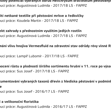
sový potenciál vybraných odrůd Helichrysum bracteatum pěstovaných
ucí práce: Augustinová Ludmila - 2017/18 LS - FAPPZ
ití netkané textilie při pěstování mrkve a ředkvičky
ucí práce: Koudela Martin - 2017/18 LS - FAPPZ
ekt zahrady s přednostním využitím jedlých rostlin
ucí práce: Augustinová Ludmila - 2017/18 LS - FAPPZ
nání vlivu hnojiva Vermesfluid na zdravotní stav odrůdy révy vinné 
ucí práce: Lampíř Lubomír - 2017/18 LS - FAPPZ
ocení růstu a plodnosti širšího sortimentu hrušní v 11. roce po výs
ucí práce: Sus Josef - 2017/18 LS - FAPPZ
umentování vybraných taxonů dřevin z hlediska pěstování v podmínká
e
ucí práce: Sus Josef - 2016/17 LS - FAPPZ
í a velikonoční floristika
ucí práce: Augustinová Ludmila - 2016/17 LS - FAPPZ