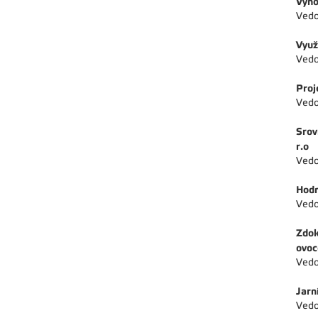
Výno
Vedo
Využ
Vedo
Proj
Vedo
Srov
r.o
Vedo
Hodn
Vedo
Zdok
ovoc
Vedo
Jarn
Vedo