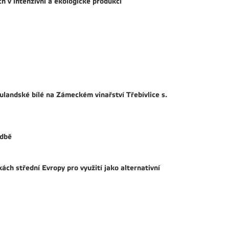
 v intenzivní a ekologické produkci
Rulandské bílé na Zámeckém vinařství Třebívlice s.
adbě
ch střední Evropy pro využití jako alternativní