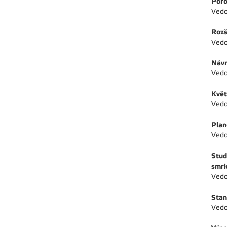
Poro
Vedo
Rozš
Vedo
Návr
Vedo
Květ
Vedo
Plan
Vedo
Stud
smrk
Vedo
Stan
Vedo