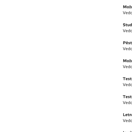
Možn
Vedo
Stud
Vedo
Pěst
Vedo
Možn
Vedo
Test
Vedo
Test
Vedo
Letn
Vedo