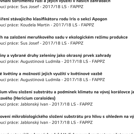
vnání sortimentu růží a jejich využití v našich zahradách
ucí práce: Sus Josef - 2017/18 LS - FAPPZ
íření stávajícího klasifikátoru rodu Iris o sekci Apogon
ucí práce: Koudela Martin - 2017/18 LS - FAPPZ
h na založení meruňkového sadu v ekologickém režimu produkce
ucí práce: Sus Josef - 2017/18 LS - FAPPZ
iny a vybrané druhy zeleniny jako okrasný prvek zahrady
ucí práce: Augustinová Ludmila - 2017/18 LS - FAPPZ
é květiny a možnosti jejich využití v květinové vazbě
ucí práce: Augustinová Ludmila - 2017/18 LS - FAPPZ
ium vlivu složení substrátu a podmínek klimatu na vývoj korálovce j
ového (Hericium coraloides)
ucí práce: Jablonský Ivan - 2017/18 LS - FAPPZ
ovení mikrobiologického složení substrátu pro hlívu s ohledem na v
ucí práce: Jablonský Ivan - 2017/18 LS - FAPPZ