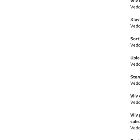
Vliv
Vedo
Klas
Vedo
Sort
Vedo
Upla
Vedo
Stan
Vedo
Vliv
Vedo
Vliv
subs
Vedo