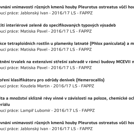
vnání vnímavosti různých kmenů houby Pleurotus ostreatus vůči ho
ucí práce: Jablonský Ivan - 2016/17 LS - FAPPZ
ití interiérové zeleně do specifikovaných typových výsadeb
ucí práce: Matiska Pavel - 2016/17 LS - FAPPZ
kce tetraploidních rostlin u plamenky latnaté (Phlox paniculata) a 
ucí práce: Matiska Pavel - 2016/17 LS - FAPPZ
tnění trvalek na extenzivní střešní zahradě v rámci budovy MCEVII 
ucí práce: Matiska Pavel - 2016/17 LS - FAPPZ
oření klasifikátoru pro odrůdy denivek (Hemerocallis)
ucí práce: Koudela Martin - 2016/17 LS - FAPPZ
ita a množství sklizně révy vinné v závislosti na poloze, chemické 
riálu
ucí práce: Lampíř Lubomír - 2016/17 LS - FAPPZ
vnání vnímavosti různých kmenů houby Pleurotus ostreatus vůči ho
ucí práce: Jablonský Ivan - 2016/17 LS - FAPPZ