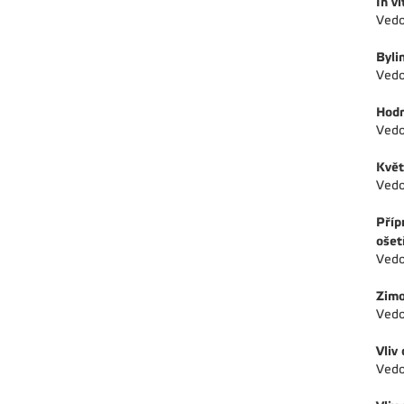
In v
Vedo
Byli
Vedo
Hodn
Vedo
Květ
Vedo
Příp
ošet
Vedo
Zimo
Vedo
Vliv
Vedo