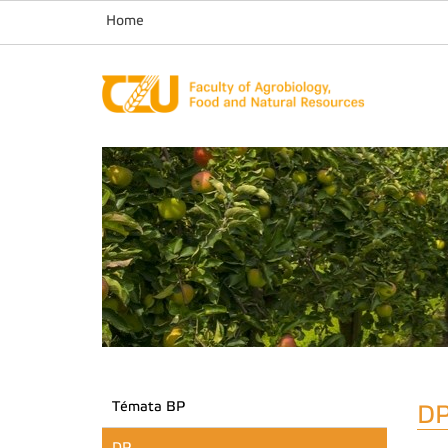
Home
Témata BP
D
DP