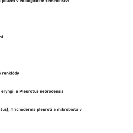
o použití v ekologickém zemědělství
ní
é renklódy
s eryngii a Pleurotus nebrodensis
atus), Trichoderma pleuroti a mikrobiota v