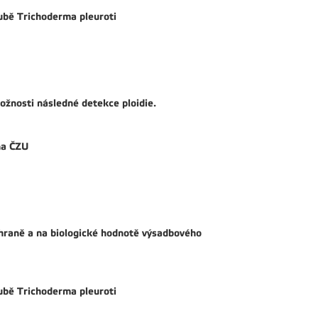
ubě Trichoderma pleuroti
možnosti následné detekce ploidie.
na ČZU
ochraně a na biologické hodnotě výsadbového
ubě Trichoderma pleuroti