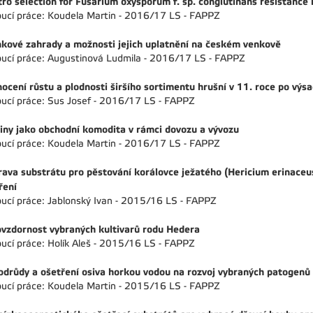
itro selection for Fusarium oxysporum f. sp. conglutinans resistance
ucí práce: Koudela Martin - 2016/17 LS - FAPPZ
nkové zahrady a možnosti jejich uplatnění na českém venkově
ucí práce: Augustinová Ludmila - 2016/17 LS - FAPPZ
ocení růstu a plodnosti širšího sortimentu hrušní v 11. roce po výs
ucí práce: Sus Josef - 2016/17 LS - FAPPZ
iny jako obchodní komodita v rámci dovozu a vývozu
ucí práce: Koudela Martin - 2016/17 LS - FAPPZ
rava substrátu pro pěstování korálovce ježatého (Hericium erinaceus
ření
ucí práce: Jablonský Ivan - 2015/16 LS - FAPPZ
vzdornost vybraných kultivarů rodu Hedera
ucí práce: Holík Aleš - 2015/16 LS - FAPPZ
 odrůdy a ošetření osiva horkou vodou na rozvoj vybraných patogenů
ucí práce: Koudela Martin - 2015/16 LS - FAPPZ