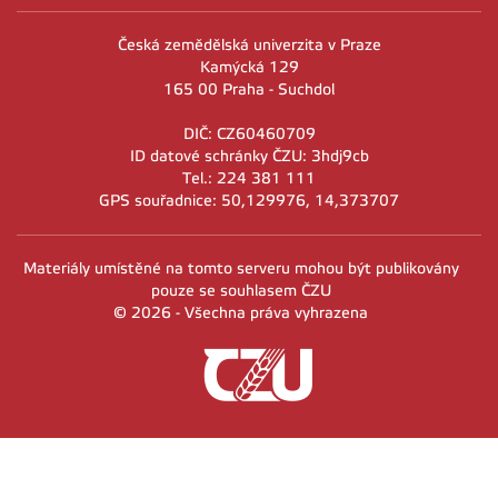
Česká zemědělská univerzita v Praze
Kamýcká 129
165 00 Praha - Suchdol
DIČ: CZ60460709
ID datové schránky ČZU: 3hdj9cb
Tel.: 224 381 111
GPS souřadnice: 50,129976, 14,373707
Materiály umístěné na tomto serveru mohou být publikovány
pouze se souhlasem ČZU
© 2026 - Všechna práva vyhrazena