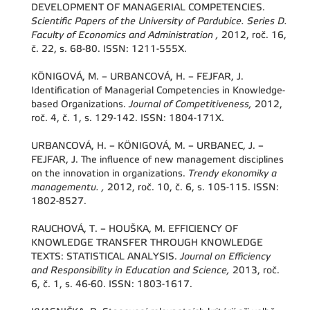
DEVELOPMENT OF MANAGERIAL COMPETENCIES.
Scientific Papers of the University of Pardubice. Series D.
Faculty of Economics and Administration ,
2012, roč. 16,
č. 22, s. 68-80. ISSN: 1211-555X.
KÖNIGOVÁ, M. – URBANCOVÁ, H. – FEJFAR, J.
Identification of Managerial Competencies in Knowledge-
based Organizations.
Journal of Competitiveness,
2012,
roč. 4, č. 1, s. 129-142. ISSN: 1804-171X.
URBANCOVÁ, H. – KÖNIGOVÁ, M. – URBANEC, J. –
FEJFAR, J. The influence of new management disciplines
on the innovation in organizations.
Trendy ekonomiky a
managementu. ,
2012, roč. 10, č. 6, s. 105-115. ISSN:
1802-8527.
RAUCHOVÁ, T. – HOUŠKA, M. EFFICIENCY OF
KNOWLEDGE TRANSFER THROUGH KNOWLEDGE
TEXTS: STATISTICAL ANALYSIS.
Journal on Efficiency
and Responsibility in Education and Science,
2013, roč.
6, č. 1, s. 46-60. ISSN: 1803-1617.