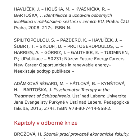
HAVLÍČEK, J. – HOUŠKA, M. – KVASNIČKA, R. –
BARTOŠKA, J.
Identifikace a uznávání odborných
kvalifikací v mlékařském sektoru v zemích EU.
Praha: ČZU
Praha, 2008. 217s. ISBN N.
SPILITOPOULOU, S. – PAZDERŮ, K. – HAVLÍČEK, J. –
ŠUBRT, T. – SKOUFI, D. – PROTOGEROPOULOS, C. –
HARRIES, A. – GÓRRIZ, I. – GAUTHIER, E. – TUOMINEN,
P.; idPublikace = 50231; Název: Future Energy Careers
New Career Opportunities in renewable energy--
Neexistuje podtyp publikace --
ADÁMKOVÁ SÉGARD, M. – HÁTLOVÁ, B. – KYNŠTOVÁ,
H. – BARTOŠKA, J.
Psychomotor Therapy in the
Treatment of Schizophrenia.
Ústí nad Labem: Univerzita
Jana Evangelisty Purkyně v Ústí nad Labem. Pedagogická
fakulta, 2013, 274s. ISBN 978-80-7414-558-2.
Kapitoly v odborné knize
BROŽOVÁ, H.
Sborník prací provozně ekonomické fakulty.