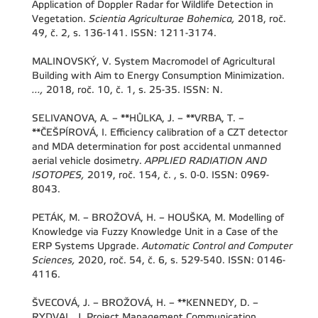
Application of Doppler Radar for Wildlife Detection in
Vegetation.
Scientia Agriculturae Bohemica,
2018, roč.
49, č. 2, s. 136-141. ISSN: 1211-3174.
MALINOVSKÝ, V. System Macromodel of Agricultural
Building with Aim to Energy Consumption Minimization.
...,
2018, roč. 10, č. 1, s. 25-35. ISSN: N.
SELIVANOVA, A. – **HŮLKA, J. – **VRBA, T. –
**ČEŠPÍROVÁ, I. Efficiency calibration of a CZT detector
and MDA determination for post accidental unmanned
aerial vehicle dosimetry.
APPLIED RADIATION AND
ISOTOPES,
2019, roč. 154, č. , s. 0-0. ISSN: 0969-
8043.
PETÁK, M. – BROŽOVÁ, H. – HOUŠKA, M. Modelling of
Knowledge via Fuzzy Knowledge Unit in a Case of the
ERP Systems Upgrade.
Automatic Control and Computer
Sciences,
2020, roč. 54, č. 6, s. 529-540. ISSN: 0146-
4116.
ŠVECOVÁ, J. – BROŽOVÁ, H. – **KENNEDY, D. –
RYDVAL, J. Project Management Communication