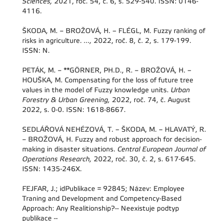
Sciences,
2021, roč. 54, č. 6, s. 529-540. ISSN: 0146-
4116.
ŠKODA, M. – BROŽOVÁ, H. – FLÉGL, M. Fuzzy ranking of
risks in agriculture.
...,
2022, roč. 8, č. 2, s. 179-199.
ISSN: N.
PETÁK, M. – **GÖRNER, PH.D., R. – BROŽOVÁ, H. –
HOUŠKA, M. Compensating for the loss of future tree
values in the model of Fuzzy knowledge units.
Urban
Forestry & Urban Greening,
2022, roč. 74, č. August
2022, s. 0-0. ISSN: 1618-8667.
SEDLÁŘOVÁ NEHÉZOVÁ, T. – ŠKODA, M. – HLAVATÝ, R.
– BROŽOVÁ, H. Fuzzy and robust approach for decision-
making in disaster situations.
Central European Journal of
Operations Research,
2022, roč. 30, č. 2, s. 617-645.
ISSN: 1435-246X.
FEJFAR, J.; idPublikace = 92845; Název: Employee
Traning and Development and Competency-Based
Approach: Any Realitionship?-- Neexistuje podtyp
publikace --