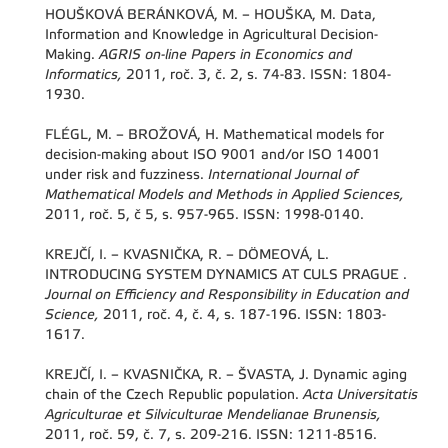
HOUŠKOVÁ BERÁNKOVÁ, M. – HOUŠKA, M. Data,
Information and Knowledge in Agricultural Decision-
Making.
AGRIS on-line Papers in Economics and
Informatics,
2011, roč. 3, č. 2, s. 74-83. ISSN: 1804-
1930.
FLÉGL, M. – BROŽOVÁ, H. Mathematical models for
decision-making about ISO 9001 and/or ISO 14001
under risk and fuzziness.
International Journal of
Mathematical Models and Methods in Applied Sciences,
2011, roč. 5, č 5, s. 957-965. ISSN: 1998-0140.
KREJČÍ, I. – KVASNIČKA, R. – DÖMEOVÁ, L.
INTRODUCING SYSTEM DYNAMICS AT CULS PRAGUE .
Journal on Efficiency and Responsibility in Education and
Science,
2011, roč. 4, č. 4, s. 187-196. ISSN: 1803-
1617.
KREJČÍ, I. – KVASNIČKA, R. – ŠVASTA, J. Dynamic aging
chain of the Czech Republic population.
Acta Universitatis
Agriculturae et Silviculturae Mendelianae Brunensis,
2011, roč. 59, č. 7, s. 209-216. ISSN: 1211-8516.