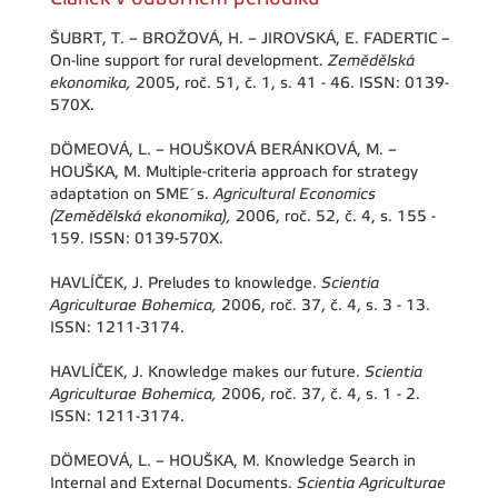
ŠUBRT, T. – BROŽOVÁ, H. – JIROVSKÁ, E. FADERTIC –
On-line support for rural development.
Zemědělská
ekonomika,
2005, roč. 51, č. 1, s. 41 - 46. ISSN: 0139-
570X.
DÖMEOVÁ, L. – HOUŠKOVÁ BERÁNKOVÁ, M. –
HOUŠKA, M. Multiple-criteria approach for strategy
adaptation on SME´s.
Agricultural Economics
(Zemědělská ekonomika),
2006, roč. 52, č. 4, s. 155 -
159. ISSN: 0139-570X.
HAVLÍČEK, J. Preludes to knowledge.
Scientia
Agriculturae Bohemica,
2006, roč. 37, č. 4, s. 3 - 13.
ISSN: 1211-3174.
HAVLÍČEK, J. Knowledge makes our future.
Scientia
Agriculturae Bohemica,
2006, roč. 37, č. 4, s. 1 - 2.
ISSN: 1211-3174.
DÖMEOVÁ, L. – HOUŠKA, M. Knowledge Search in
Internal and External Documents.
Scientia Agriculturae