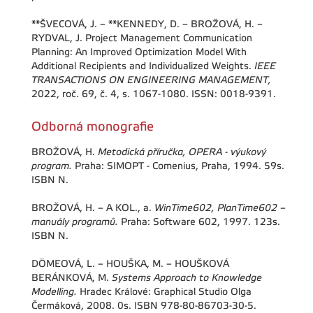
**ŠVECOVÁ, J. – **KENNEDY, D. – BROŽOVÁ, H. –
RYDVAL, J. Project Management Communication
Planning: An Improved Optimization Model With
Additional Recipients and Individualized Weights.
IEEE
TRANSACTIONS ON ENGINEERING MANAGEMENT,
2022, roč. 69, č. 4, s. 1067-1080. ISSN: 0018-9391.
Odborná monografie
BROŽOVÁ, H.
Metodická příručka, OPERA - výukový
program.
Praha: SIMOPT - Comenius, Praha, 1994. 59s.
ISBN N.
BROŽOVÁ, H. – A KOL., a.
WinTime602, PlanTime602 –
manuály programů.
Praha: Software 602, 1997. 123s.
ISBN N.
DÖMEOVÁ, L. – HOUŠKA, M. – HOUŠKOVÁ
BERÁNKOVÁ, M.
Systems Approach to Knowledge
Modelling.
Hradec Králové: Graphical Studio Olga
Čermáková, 2008. 0s. ISBN 978-80-86703-30-5.