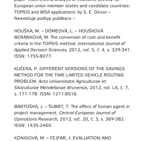
European union member states and candidate countries:
TOPSIS and WSA applications' by S. E. Dincer --
Neexistuje podtyp publikace --
HOUŠKA, M. – DÖMEOVÁ, L. – HOUŠKOVÁ
BERÁNKOVÁ, M. The conversion of cost and benefit
criteria in the TOPSIS method.
International Journal of
Applied Decision Sciences,
2012, roč. 5, č. 4, s. 329-341.
ISSN: 1755-8077.
KUČERA, P. DIFFERENT VERSIONS OF THE SAVINGS
METHOD FOR THE TIME LIMITED VEHICLE ROUTING
PROBLEM.
Acta Universitatis Agriculturae et
Silviculturae Mendelianae Brunensis,
2012, roč. LX, č. 7,
s. 171-178. ISSN: 1211-8516.
BARTOŠKA, J. – ŠUBRT, T. The effect of human agent in
project management.
Central European Journal of
Operations Research,
2012, roč. 20, č. 3, s. 369-382.
ISSN: 1435-246X.
KÖNIGOVÁ, M. – FEJFAR, J. EVALUATION AND