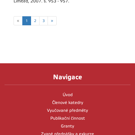
Limited, 2007. s. 953 - 957.
«
1
2
3
»
Navigace
Úvod
Členové katedry
Vyučované předměty
Publikační činnost
Granty
Zvané přednášky a exkurze