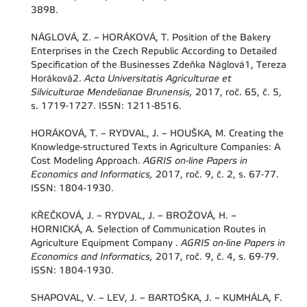
3898.
NÁGLOVÁ, Z. – HORÁKOVÁ, T. Position of the Bakery
Enterprises in the Czech Republic According to Detailed
Specification of the Businesses Zdeňka Náglová1, Tereza
Horáková2.
Acta Universitatis Agriculturae et
Silviculturae Mendelianae Brunensis,
2017, roč. 65, č. 5,
s. 1719-1727. ISSN: 1211-8516.
HORÁKOVÁ, T. – RYDVAL, J. – HOUŠKA, M. Creating the
Knowledge-structured Texts in Agriculture Companies: A
Cost Modeling Approach.
AGRIS on-line Papers in
Economics and Informatics,
2017, roč. 9, č. 2, s. 67-77.
ISSN: 1804-1930.
KŘEČKOVÁ, J. – RYDVAL, J. – BROŽOVÁ, H. –
HORNICKÁ, A. Selection of Communication Routes in
Agriculture Equipment Company .
AGRIS on-line Papers in
Economics and Informatics,
2017, roč. 9, č. 4, s. 69-79.
ISSN: 1804-1930.
SHAPOVAL, V. – LEV, J. – BARTOŠKA, J. – KUMHÁLA, F.