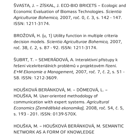
ŠVASTA, J. – ZÍSKAL, J. ECO-BIO BRICETS – Ecologic and
Economic Evaluation of Biomass Technologies.
Scientia
Agriculturae Bohemica,
2007, roč. 0, č. 3, s. 142 - 147.
ISSN: 1211-3174.
BROŽOVÁ, H. (u, 1) Utility function in multiple criteria
decision models.
Scientia Agriculturae Bohemica,
2007,
roč. 38, č. 2, s. 87 - 92. ISSN: 1211-3174.
ŠUBRT, T. – SEMERÁDOVÁ, A. Interaktivní přístupy k
řešení vícekriteriálních problémů v projektovém řízení.
E+M Ekonomie a Management,
2007, roč. 7, č. 2, s. 51 -
58. ISSN: 1212-3609.
HOUŠKOVÁ BERÁNKOVÁ, M. – DÖMEOVÁ, L. –
HOUŠKA, M. User-oriented methodology of
communication with expert systems.
Agricultural
Economics (Zemědělská ekonomika),
2008, roč. 54, č. 5,
s. 193 - 201. ISSN: 0139-570X.
HOUŠKA, M. – HOUŠKOVÁ BERÁNKOVÁ, M. SEMANTIC
NETWORK AS A FORM OF KNOWLEDGE