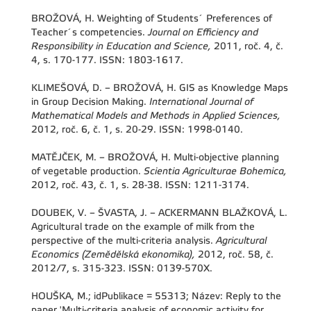
BROŽOVÁ, H. Weighting of Students´ Preferences of
Teacher´s competencies.
Journal on Efficiency and
Responsibility in Education and Science,
2011, roč. 4, č.
4, s. 170-177. ISSN: 1803-1617.
KLIMEŠOVÁ, D. – BROŽOVÁ, H. GIS as Knowledge Maps
in Group Decision Making.
International Journal of
Mathematical Models and Methods in Applied Sciences,
2012, roč. 6, č. 1, s. 20-29. ISSN: 1998-0140.
MATĚJČEK, M. – BROŽOVÁ, H. Multi-objective planning
of vegetable production.
Scientia Agriculturae Bohemica,
2012, roč. 43, č. 1, s. 28-38. ISSN: 1211-3174.
DOUBEK, V. – ŠVASTA, J. – ACKERMANN BLAŽKOVÁ, L.
Agricultural trade on the example of milk from the
perspective of the multi-criteria analysis.
Agricultural
Economics (Zemědělská ekonomika),
2012, roč. 58, č.
2012/7, s. 315-323. ISSN: 0139-570X.
HOUŠKA, M.; idPublikace = 55313; Název: Reply to the
paper 'Multi-criteria analysis of economic activity for