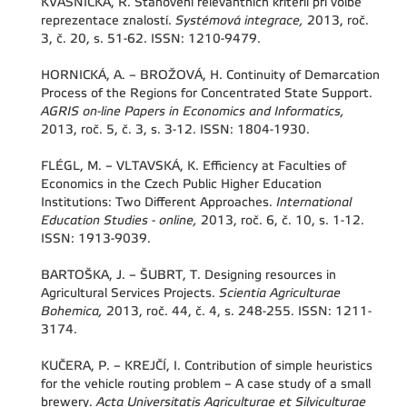
KVASNIČKA, R. Stanovení relevantních kritérií při volbě
reprezentace znalostí.
Systémová integrace,
2013, roč.
3, č. 20, s. 51-62. ISSN: 1210-9479.
HORNICKÁ, A. – BROŽOVÁ, H. Continuity of Demarcation
Process of the Regions for Concentrated State Support.
AGRIS on-line Papers in Economics and Informatics,
2013, roč. 5, č. 3, s. 3-12. ISSN: 1804-1930.
FLÉGL, M. – VLTAVSKÁ, K. Efficiency at Faculties of
Economics in the Czech Public Higher Education
Institutions: Two Different Approaches.
International
Education Studies - online,
2013, roč. 6, č. 10, s. 1-12.
ISSN: 1913-9039.
BARTOŠKA, J. – ŠUBRT, T. Designing resources in
Agricultural Services Projects.
Scientia Agriculturae
Bohemica,
2013, roč. 44, č. 4, s. 248-255. ISSN: 1211-
3174.
KUČERA, P. – KREJČÍ, I. Contribution of simple heuristics
for the vehicle routing problem – A case study of a small
brewery.
Acta Universitatis Agriculturae et Silviculturae