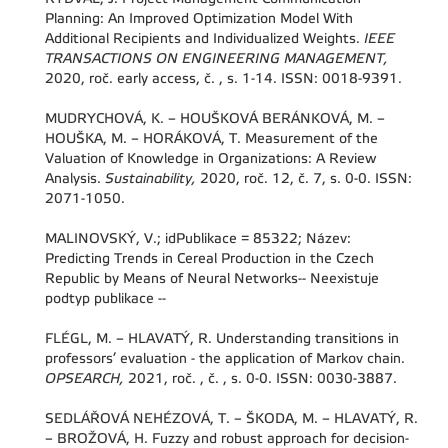
Planning: An Improved Optimization Model With
Additional Recipients and Individualized Weights.
IEEE
TRANSACTIONS ON ENGINEERING MANAGEMENT,
2020, roč. early access, č. , s. 1-14. ISSN: 0018-9391.
MUDRYCHOVÁ, K. – HOUŠKOVÁ BERÁNKOVÁ, M. –
HOUŠKA, M. – HORÁKOVÁ, T. Measurement of the
Valuation of Knowledge in Organizations: A Review
Analysis.
Sustainability,
2020, roč. 12, č. 7, s. 0-0. ISSN:
2071-1050.
MALINOVSKÝ, V.; idPublikace = 85322; Název:
Predicting Trends in Cereal Production in the Czech
Republic by Means of Neural Networks-- Neexistuje
podtyp publikace --
FLÉGL, M. – HLAVATÝ, R. Understanding transitions in
professors’ evaluation - the application of Markov chain.
OPSEARCH,
2021, roč. , č. , s. 0-0. ISSN: 0030-3887.
SEDLÁŘOVÁ NEHÉZOVÁ, T. – ŠKODA, M. – HLAVATÝ, R.
– BROŽOVÁ, H. Fuzzy and robust approach for decision-