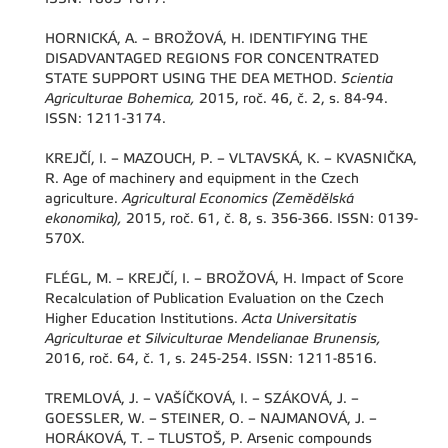
HORNICKÁ, A. – BROŽOVÁ, H. IDENTIFYING THE
DISADVANTAGED REGIONS FOR CONCENTRATED
STATE SUPPORT USING THE DEA METHOD.
Scientia
Agriculturae Bohemica,
2015, roč. 46, č. 2, s. 84-94.
ISSN: 1211-3174.
KREJČÍ, I. – MAZOUCH, P. – VLTAVSKÁ, K. – KVASNIČKA,
R. Age of machinery and equipment in the Czech
agriculture.
Agricultural Economics (Zemědělská
ekonomika),
2015, roč. 61, č. 8, s. 356-366. ISSN: 0139-
570X.
FLÉGL, M. – KREJČÍ, I. – BROŽOVÁ, H. Impact of Score
Recalculation of Publication Evaluation on the Czech
Higher Education Institutions.
Acta Universitatis
Agriculturae et Silviculturae Mendelianae Brunensis,
2016, roč. 64, č. 1, s. 245-254. ISSN: 1211-8516.
TREMLOVÁ, J. – VAŠÍČKOVÁ, I. – SZÁKOVÁ, J. –
GOESSLER, W. – STEINER, O. – NAJMANOVÁ, J. –
HORÁKOVÁ, T. – TLUSTOŠ, P. Arsenic compounds