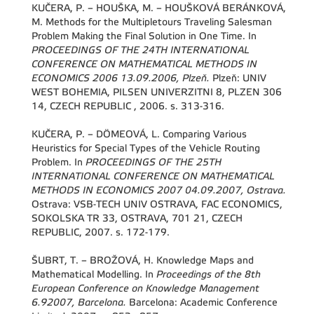
KUČERA, P. – HOUŠKA, M. – HOUŠKOVÁ BERÁNKOVÁ,
M. Methods for the Multipletours Traveling Salesman
Problem Making the Final Solution in One Time. In
PROCEEDINGS OF THE 24TH INTERNATIONAL
CONFERENCE ON MATHEMATICAL METHODS IN
ECONOMICS 2006 13.09.2006, Plzeň.
Plzeň: UNIV
WEST BOHEMIA, PILSEN UNIVERZITNI 8, PLZEN 306
14, CZECH REPUBLIC , 2006. s. 313-316.
KUČERA, P. – DÖMEOVÁ, L. Comparing Various
Heuristics for Special Types of the Vehicle Routing
Problem. In
PROCEEDINGS OF THE 25TH
INTERNATIONAL CONFERENCE ON MATHEMATICAL
METHODS IN ECONOMICS 2007 04.09.2007, Ostrava.
Ostrava: VSB-TECH UNIV OSTRAVA, FAC ECONOMICS,
SOKOLSKA TR 33, OSTRAVA, 701 21, CZECH
REPUBLIC, 2007. s. 172-179.
ŠUBRT, T. – BROŽOVÁ, H. Knowledge Maps and
Mathematical Modelling. In
Proceedings of the 8th
European Conference on Knowledge Management
6.92007, Barcelona.
Barcelona: Academic Conference