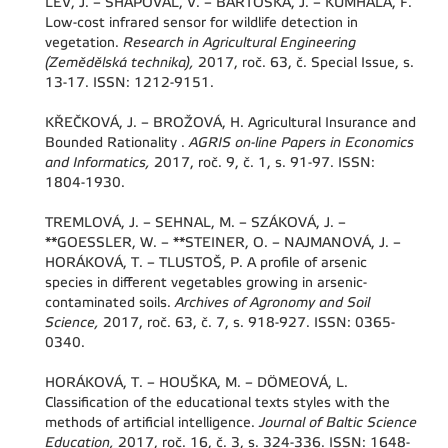
LEV, J. – SHAPOVAL, V. – BARTOŠKA, J. – KUMHÁLA, F.
Low-cost infrared sensor for wildlife detection in
vegetation.
Research in Agricultural Engineering
(Zemědělská technika),
2017, roč. 63, č. Special Issue, s.
13-17. ISSN: 1212-9151.
KŘEČKOVÁ, J. – BROŽOVÁ, H. Agricultural Insurance and
Bounded Rationality .
AGRIS on-line Papers in Economics
and Informatics,
2017, roč. 9, č. 1, s. 91-97. ISSN:
1804-1930.
TREMLOVÁ, J. – SEHNAL, M. – SZÁKOVÁ, J. –
**GOESSLER, W. – **STEINER, O. – NAJMANOVÁ, J. –
HORÁKOVÁ, T. – TLUSTOŠ, P. A profile of arsenic
species in different vegetables growing in arsenic-
contaminated soils.
Archives of Agronomy and Soil
Science,
2017, roč. 63, č. 7, s. 918-927. ISSN: 0365-
0340.
HORÁKOVÁ, T. – HOUŠKA, M. – DÖMEOVÁ, L.
Classification of the educational texts styles with the
methods of artificial intelligence.
Journal of Baltic Science
Education,
2017, roč. 16, č. 3, s. 324-336. ISSN: 1648-