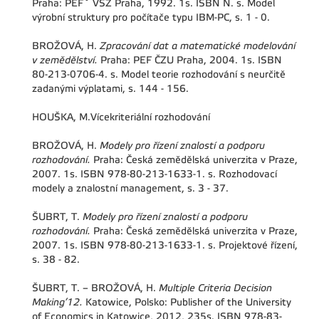
Praha: PEFˇ VŠZ Praha, 1992. 1s. ISBN N. s. Model
výrobní struktury pro počítače typu IBM-PC, s. 1 - 0.
BROŽOVÁ, H.
Zpracování dat a matematické modelování
v zemědělství.
Praha: PEF ČZU Praha, 2004. 1s. ISBN
80-213-0706-4. s. Model teorie rozhodování s neurčitě
zadanými výplatami, s. 144 - 156.
HOUŠKA, M.Vícekriteriální rozhodování
BROŽOVÁ, H.
Modely pro řízení znalostí a podporu
rozhodování.
Praha: Česká zemědělská univerzita v Praze,
2007. 1s. ISBN 978-80-213-1633-1. s. Rozhodovací
modely a znalostní management, s. 3 - 37.
ŠUBRT, T.
Modely pro řízení znalostí a podporu
rozhodování.
Praha: Česká zemědělská univerzita v Praze,
2007. 1s. ISBN 978-80-213-1633-1. s. Projektové řízení,
s. 38 - 82.
ŠUBRT, T. – BROŽOVÁ, H.
Multiple Criteria Decision
Making’12.
Katowice, Polsko: Publisher of the University
of Economics in Katowice, 2012, 235s. ISBN 978-83-