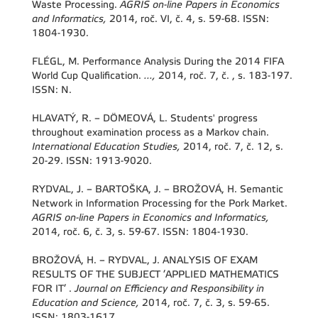
Waste Processing.
AGRIS on-line Papers in Economics
and Informatics,
2014, roč. VI, č. 4, s. 59-68. ISSN:
1804-1930.
FLÉGL, M. Performance Analysis During the 2014 FIFA
World Cup Qualification.
...,
2014, roč. 7, č. , s. 183-197.
ISSN: N.
HLAVATÝ, R. – DÖMEOVÁ, L. Students' progress
throughout examination process as a Markov chain.
International Education Studies,
2014, roč. 7, č. 12, s.
20-29. ISSN: 1913-9020.
RYDVAL, J. – BARTOŠKA, J. – BROŽOVÁ, H. Semantic
Network in Information Processing for the Pork Market.
AGRIS on-line Papers in Economics and Informatics,
2014, roč. 6, č. 3, s. 59-67. ISSN: 1804-1930.
BROŽOVÁ, H. – RYDVAL, J. ANALYSIS OF EXAM
RESULTS OF THE SUBJECT ’APPLIED MATHEMATICS
FOR IT’ .
Journal on Efficiency and Responsibility in
Education and Science,
2014, roč. 7, č. 3, s. 59-65.
ISSN: 1803-1617.