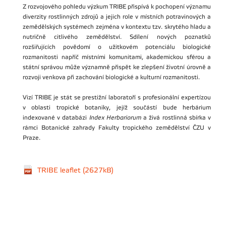
Z rozvojového pohledu výzkum TRIBE přispívá k pochopení významu
diverzity rostlinných zdrojů a jejich role v místních potravinových a
zemědělských systémech zejména v kontextu tzv. skrytého hladu a
nutričně citlivého zemědělství. Sdílení nových poznatků
rozšiřujících povědomí o užitkovém potenciálu biologické
rozmanitosti napříč místními komunitami, akademickou sférou a
státní správou může významně přispět ke zlepšení životní úrovně a
rozvoji venkova při zachování biologické a kulturní rozmanitosti.
Vizí TRIBE je stát se prestižní laboratoří s profesionální expertízou
v oblasti tropické botaniky, jejíž součástí bude herbárium
indexované v databázi
Index Herbariorum
a živá rostlinná sbírka v
rámci Botanické zahrady Fakulty tropického zemědělství ČZU v
Praze.
TRIBE leaflet (2627kB)