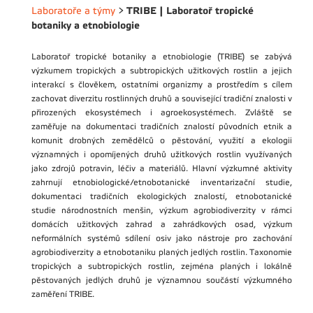
TRIBE | Laboratoř tropické
Laboratoře a týmy
>
botaniky a etnobiologie
Laboratoř tropické botaniky a etnobiologie (TRIBE) se zabývá
výzkumem tropických a subtropických užitkových rostlin a jejich
interakcí s člověkem, ostatními organizmy a prostředím s cílem
zachovat diverzitu rostlinných druhů a související tradiční znalosti v
přirozených ekosystémech i agroekosystémech. Zvláště se
zaměřuje na dokumentaci tradičních znalostí původních etnik a
komunit drobných zemědělců o pěstování, využití a ekologii
významných i opomíjených druhů užitkových rostlin využívaných
jako zdrojů potravin, léčiv a materiálů. Hlavní výzkumné aktivity
zahrnují etnobiologické/etnobotanické inventarizační studie,
dokumentaci tradičních ekologických znalostí, etnobotanické
studie národnostních menšin, výzkum agrobiodiverzity v rámci
domácích užitkových zahrad a zahrádkových osad, výzkum
neformálních systémů sdílení osiv jako nástroje pro zachování
agrobiodiverzity a etnobotaniku planých jedlých rostlin. Taxonomie
tropických a subtropických rostlin, zejména planých i lokálně
pěstovaných jedlých druhů je významnou součástí výzkumného
zaměření TRIBE.