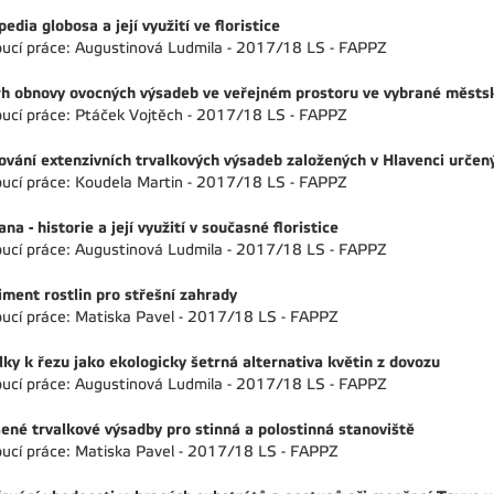
edia globosa a její využití ve floristice
ucí práce: Augustinová Ludmila - 2017/18 LS - FAPPZ
h obnovy ovocných výsadeb ve veřejném prostoru ve vybrané městsk
ucí práce: Ptáček Vojtěch - 2017/18 LS - FAPPZ
ování extenzivních trvalkových výsadeb založených v Hlavenci určen
ucí práce: Koudela Martin - 2017/18 LS - FAPPZ
na - historie a její využití v současné floristice
ucí práce: Augustinová Ludmila - 2017/18 LS - FAPPZ
iment rostlin pro střešní zahrady
ucí práce: Matiska Pavel - 2017/18 LS - FAPPZ
lky k řezu jako ekologicky šetrná alternativa květin z dovozu
ucí práce: Augustinová Ludmila - 2017/18 LS - FAPPZ
ené trvalkové výsadby pro stinná a polostinná stanoviště
ucí práce: Matiska Pavel - 2017/18 LS - FAPPZ