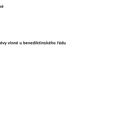
ké
révy vinné u benediktinského řádu