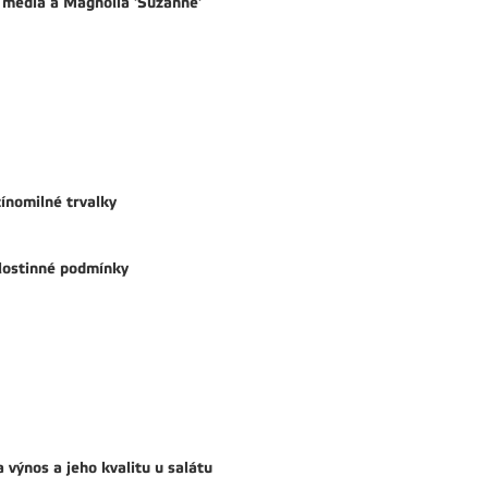
 media a Magnolia 'Suzanne'
ínomilné trvalky
olostinné podmínky
výnos a jeho kvalitu u salátu