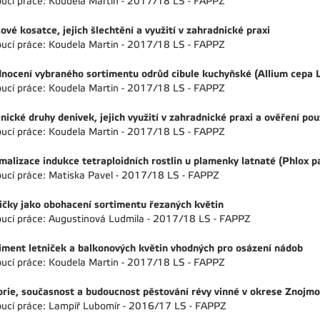
ucí práce: Koudela Martin - 2017/18 LS - FAPPZ
lové kosatce, jejich šlechtění a využití v zahradnické praxi
ucí práce: Koudela Martin - 2017/18 LS - FAPPZ
nocení vybraného sortimentu odrůd cibule kuchyňské (Allium cepa L.)
ucí práce: Koudela Martin - 2017/18 LS - FAPPZ
nické druhy denivek, jejich využití v zahradnické praxi a ověření použ
ucí práce: Koudela Martin - 2017/18 LS - FAPPZ
malizace indukce tetraploidních rostlin u plamenky latnaté (Phlox pa
ucí práce: Matiska Pavel - 2017/18 LS - FAPPZ
ičky jako obohacení sortimentu řezaných květin
ucí práce: Augustinová Ludmila - 2017/18 LS - FAPPZ
iment letniček a balkonových květin vhodných pro osázení nádob
ucí práce: Koudela Martin - 2017/18 LS - FAPPZ
orie, současnost a budoucnost pěstování révy vinné v okrese Znojmo
ucí práce: Lampíř Lubomír - 2016/17 LS - FAPPZ