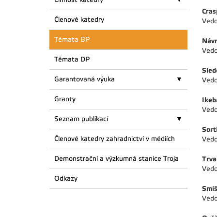
Crasp
Členové katedry
Vedo
Témata BP
Návr
Vedo
Témata DP
Sled
Garantovaná výuka
Vedo
Granty
Ikeba
Vedo
Seznam publikací
Sort
Členové katedry zahradnictví v médiích
Vedo
Demonstrační a výzkumná stanice Troja
Trva
Vedo
Odkazy
Smíš
Vedo