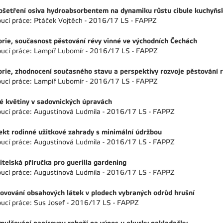
 ošetření osiva hydroabsorbentem na dynamiku růstu cibule kuchyňs
ucí práce: Ptáček Vojtěch - 2016/17 LS - FAPPZ
orie, současnost pěstování révy vinné ve východních Čechách
ucí práce: Lampíř Lubomír - 2016/17 LS - FAPPZ
orie, zhodnocení současného stavu a perspektivy rozvoje pěstování 
ucí práce: Lampíř Lubomír - 2016/17 LS - FAPPZ
é květiny v sadovnických úpravách
ucí práce: Augustinová Ludmila - 2016/17 LS - FAPPZ
ekt rodinné užitkové zahrady s minimální údržbou
ucí práce: Augustinová Ludmila - 2016/17 LS - FAPPZ
itelská příručka pro guerilla gardening
ucí práce: Augustinová Ludmila - 2016/17 LS - FAPPZ
ovování obsahových látek v plodech vybraných odrůd hrušní
ucí práce: Sus Josef - 2016/17 LS - FAPPZ