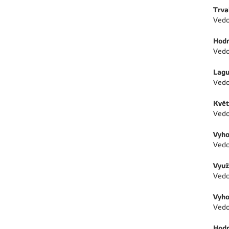
Trva
Vedo
Hodn
Vedo
Lagu
Vedo
Květ
Vedo
Vyho
Vedo
Využ
Vedo
Vyho
Vedo
Hodn