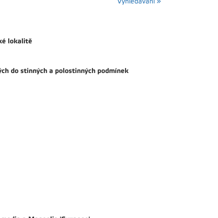
Vyhledávání »
é lokalitě
ých do stinných a polostinných podmínek