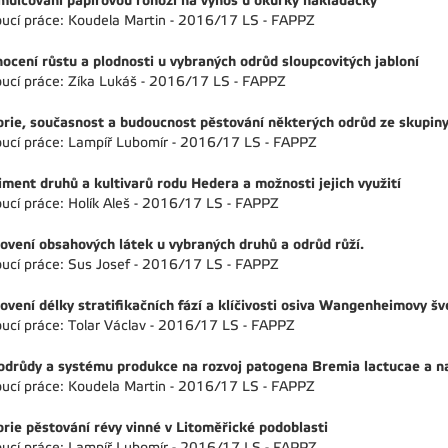
 mulčování papírovou rohoží na výnos u okurky nakladačky
ucí práce: Koudela Martin - 2016/17 LS - FAPPZ
ocení růstu a plodnosti u vybraných odrůd sloupcovitých jabloní
ucí práce: Zíka Lukáš - 2016/17 LS - FAPPZ
orie, současnost a budoucnost pěstování některých odrůd ze skupin
ucí práce: Lampíř Lubomír - 2016/17 LS - FAPPZ
iment druhů a kultivarů rodu Hedera a možnosti jejich využití
ucí práce: Holík Aleš - 2016/17 LS - FAPPZ
ovení obsahových látek u vybraných druhů a odrůd růží.
ucí práce: Sus Josef - 2016/17 LS - FAPPZ
ovení délky stratifikačních fází a klíčivosti osiva Wangenheimovy šv
ucí práce: Tolar Václav - 2016/17 LS - FAPPZ
 odrůdy a systému produkce na rozvoj patogena Bremia lactucae a na 
ucí práce: Koudela Martin - 2016/17 LS - FAPPZ
orie pěstování révy vinné v Litoměřické podoblasti
ucí práce: Lampíř Lubomír - 2016/17 LS - FAPPZ