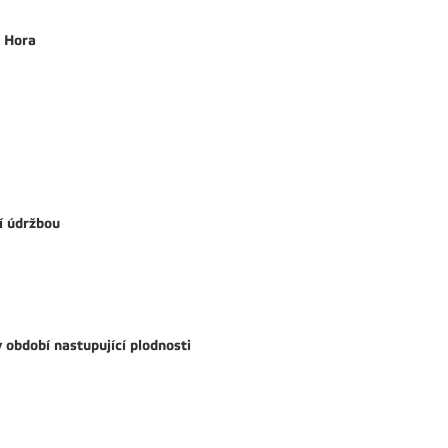
á Hora
í údržbou
 období nastupující plodnosti