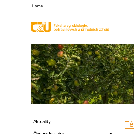
Home
Aktuality
Té
Činnost katedry