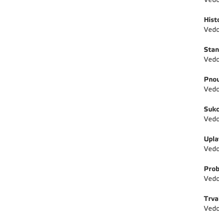
Hist
Vedo
Stan
Vedo
Pnou
Vedo
Sukc
Vedo
Upla
Vedo
Prob
Vedo
Trva
Vedo