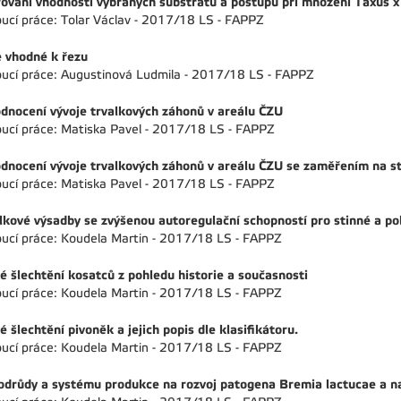
ování vhodnosti vybraných substrátů a postupů při množení Taxus x
ucí práce: Tolar Václav - 2017/18 LS - FAPPZ
 vhodné k řezu
ucí práce: Augustinová Ludmila - 2017/18 LS - FAPPZ
dnocení vývoje trvalkových záhonů v areálu ČZU
ucí práce: Matiska Pavel - 2017/18 LS - FAPPZ
dnocení vývoje trvalkových záhonů v areálu ČZU se zaměřením na st
ucí práce: Matiska Pavel - 2017/18 LS - FAPPZ
lkové výsadby se zvýšenou autoregulační schopností pro stinné a p
ucí práce: Koudela Martin - 2017/18 LS - FAPPZ
é šlechtění kosatců z pohledu historie a současnosti
ucí práce: Koudela Martin - 2017/18 LS - FAPPZ
é šlechtění pivoněk a jejich popis dle klasifikátoru.
ucí práce: Koudela Martin - 2017/18 LS - FAPPZ
 odrůdy a systému produkce na rozvoj patogena Bremia lactucae a na 