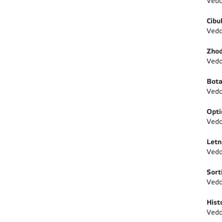
Vedo
Cibu
Vedo
Zhod
Vedo
Bota
Vedo
Opti
Vedo
Letn
Vedo
Sort
Vedo
Hist
Vedo