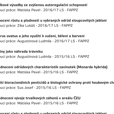
lkové výsadby se zvýšenou autoregulační schopností
ucí práce: Matiska Pavel - 2016/17 LS - FAPPZ
ocení růstu a plodnosti u vybraných odrůd sloupcovitých jabloní
ucí práce: Zíka Lukáš - 2016/17 LS - FAPPZ
rus ovatus a jeho využití k sušení, bělení a barvení
ucí práce: Augustinová Ludmila - 2016/17 LS - FAPPZ
iny jako náhrada trávníku
ucí práce: Augustinová Ludmila - 2015/16 LS - FAPPZ
dnocení odrůdových charakteristik zavinutek (Monarda hybrida)
ucí práce: Matiska Pavel - 2015/16 LS - FAPPZ
ití bioracionálních pesticidů a biologické ochrany proti houbovým 
ucí práce: Sus Josef - 2015/16 LS - FAPPZ
dnocení vývoje trvalkových záhonů v areálu ČZU
ucí práce: Matiska Pavel - 2015/16 LS - FAPPZ
ocení růstu a plodnosti u vybraných odrůd sloupcovitých jabloní