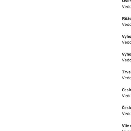
Ověř
Vedo
Růže
Vedo
Vyho
Vedo
Vyho
Vedo
Trva
Vedo
Česk
Vedo
Česk
Vedo
Vliv