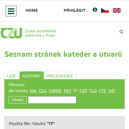
HOME
PŘIHLÁSIT
Seznam stránek kateder a útvarů
LIDÉ
KATEDRY
PREZENTACE
Filtrovat:
dle fakulty
Vše
ČZU
FAPPZ
PEF
TF
FZP
FLD
FTZ
IVP
Hledej
"TF"
Použitý filtr: fakulta