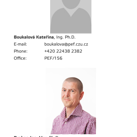
Boukalová Kateřina
, Ing. Ph.D.
E-mail:
boukalova@pef.czu.cz
Phone:
+420 22438 2382
Office:
PEF/156