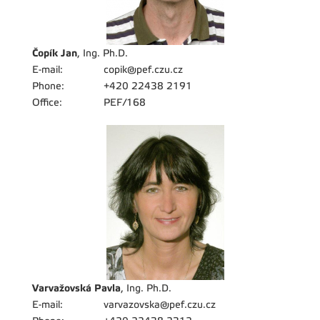
Čopík Jan
, Ing. Ph.D.
E-mail:
copik@pef.czu.cz
Phone:
+420 22438 2191
Office:
PEF/168
Varvažovská Pavla
, Ing. Ph.D.
E-mail:
varvazovska@pef.czu.cz