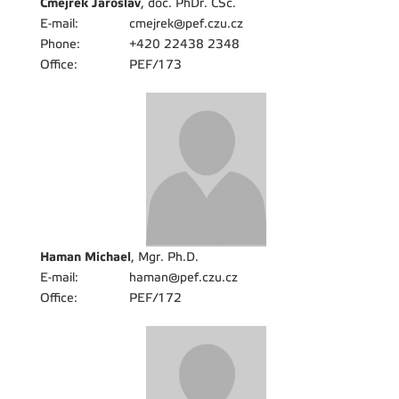
Čmejrek Jaroslav
, doc. PhDr. CSc.
E-mail:
cmejrek@pef.czu.cz
Phone:
+420 22438 2348
Office:
PEF/173
Haman Michael
, Mgr. Ph.D.
E-mail:
haman@pef.czu.cz
Office:
PEF/172