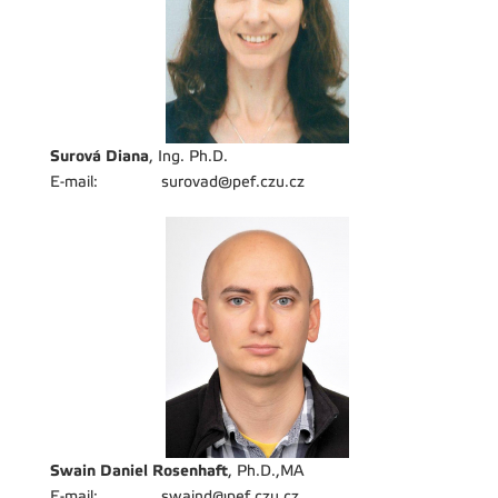
Surová Diana
, Ing. Ph.D.
E-mail:
surovad@pef.czu.cz
Swain Daniel Rosenhaft
, Ph.D.,MA
E-mail:
swaind@pef.czu.cz