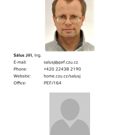
Sálus Jiří
, Ing.
E-mail:
salusj@pef.czu.cz
Phone:
+420 22438 2190
Website:
home.czu.cz/salusj
Office:
PEF/164