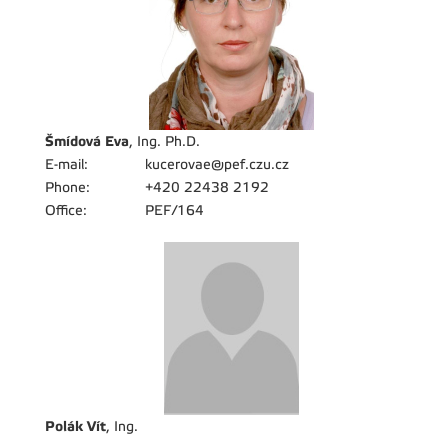
Šmídová Eva
, Ing. Ph.D.
E-mail:
kucerovae@pef.czu.cz
Phone:
+420 22438 2192
Office:
PEF/164
Polák Vít
, Ing.