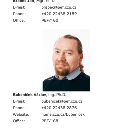
Brabec Jan
, Mgr. Ph.D.
E-mail:
brabec@pef.czu.cz
Phone:
+420 22438 2189
Office:
PEF/160
Bubeníček Václav
, Ing. Ph.D.
E-mail:
bubenicek@pef.czu.cz
Phone:
+420 22438 2876
Website:
home.czu.cz/bubenicek
Office:
PEF/168