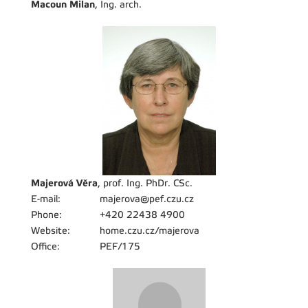
Macoun Milan
, Ing. arch.
Majerová Věra
, prof. Ing. PhDr. CSc.
E-mail:
majerova@pef.czu.cz
Phone:
+420 22438 4900
Website:
home.czu.cz/majerova
Office:
PEF/175