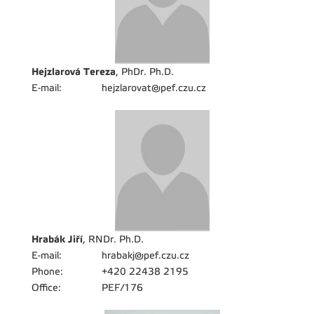
Hejzlarová Tereza
, PhDr. Ph.D.
E-mail:
hejzlarovat@pef.czu.cz
Hrabák Jiří
, RNDr. Ph.D.
E-mail:
hrabakj@pef.czu.cz
Phone:
+420 22438 2195
Office:
PEF/176