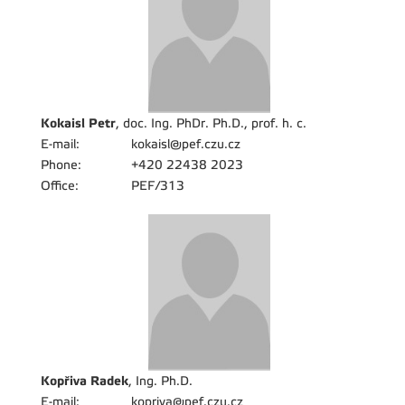
Kokaisl Petr
, doc. Ing. PhDr. Ph.D., prof. h. c.
E-mail:
kokaisl@pef.czu.cz
Phone:
+420 22438 2023
Office:
PEF/313
Kopřiva Radek
, Ing. Ph.D.
E-mail:
kopriva@pef.czu.cz