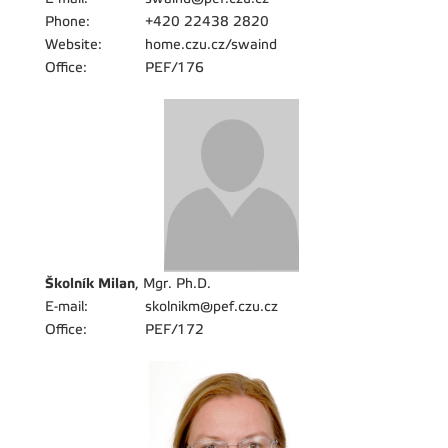
Phone:
+420 22438 2820
Website:
home.czu.cz/swaind
Office:
PEF/176
Školník Milan
, Mgr. Ph.D.
E-mail:
skolnikm@pef.czu.cz
Office:
PEF/172