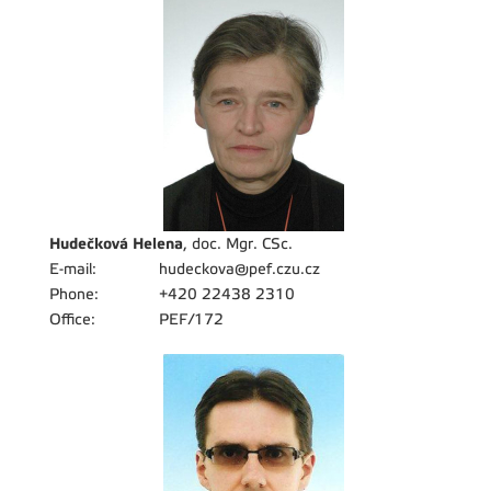
Hudečková Helena
, doc. Mgr. CSc.
E-mail:
hudeckova@pef.czu.cz
Phone:
+420 22438 2310
Office:
PEF/172