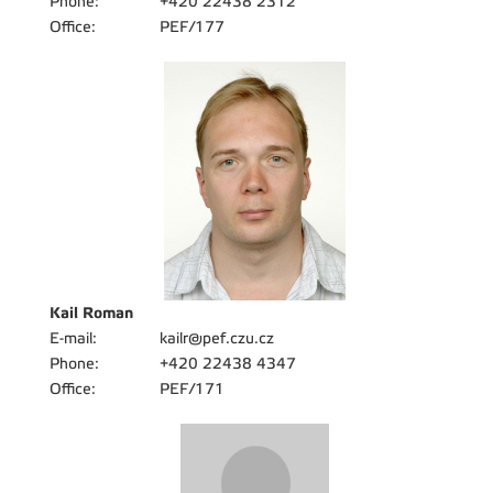
Phone:
+420 22438 2312
Office:
PEF/177
Kail Roman
E-mail:
kailr@pef.czu.cz
Phone:
+420 22438 4347
Office:
PEF/171