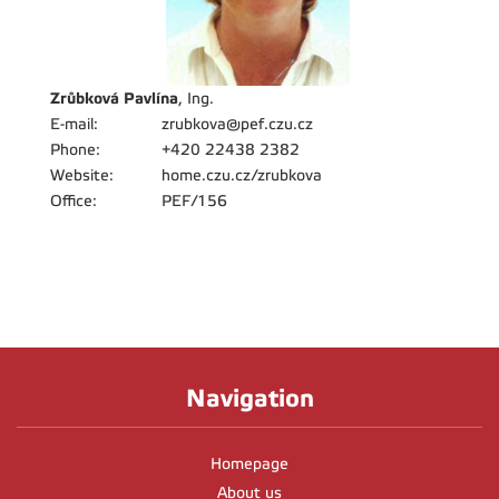
Zrůbková Pavlína
, Ing.
E-mail:
zrubkova@pef.czu.cz
Phone:
+420 22438 2382
Website:
home.czu.cz/zrubkova
Office:
PEF/156
Navigation
Homepage
About us