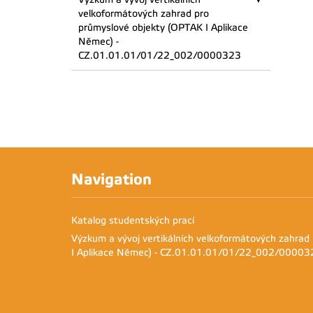
velkoformátových zahrad pro
průmyslové objekty (OPTAK I Aplikace
Němec) -
CZ.01.01.01/01/22_002/0000323
Navigation
Katalog studentských prací
Výzkum a vývoj vertikálních velkoformátových zahrad
I Aplikace Němec) - CZ.01.01.01/01/22_002/00003