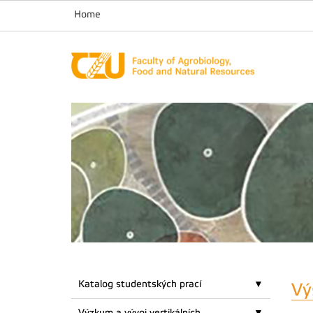
Home
Katalog studentských prací
Vý
Výzkum a vývoj vertikálních