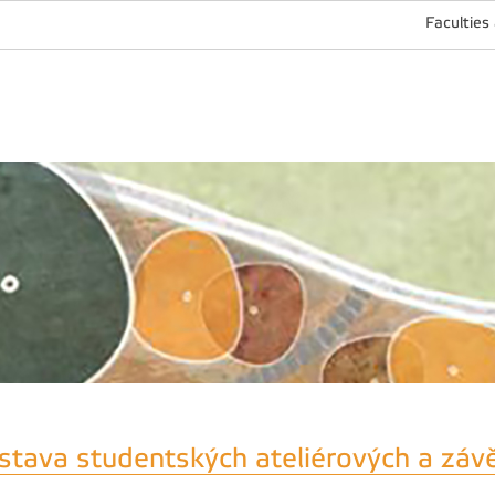
Faculties
stava studentských ateliérových a záv