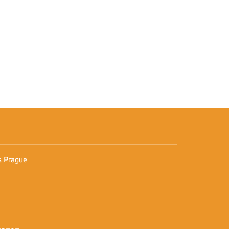
n
es Prague