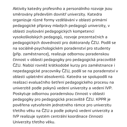
Aktivity katedry profesního a personálního rozvoje jsou
směrovány především dovnitř univerzity. Katedra
organizuje různé formy vzdělávání v oblasti primární
pedagogické přípravy mladých pedagogů univerzity, v
oblasti zvyšování pedagogických kompetencí
vysokoškolských pedagogů, rozvoje prezentačních a
pedagogických dovedností pro doktorandy ČZU. Podílí se
na sociálně-psychologickém poradenství pro studenty
(příp. zaměstnance), realizuje odbornou poradenskou
činnost v oblasti pedagogiky pro pedagogická pracoviště
ČZU. Nabízí rovněž krátkodobé kurzy pro zaměstnance i
nepedagogické pracovníky ČZU, podílí se na poradenství v
oblasti uplatnění absolventů. Katedra se spolupodílí na
realizaci evaluačního šetření pedagogického procesu na
univerzitě podle pokynů vedení univerzity a vedení IVP.
Poskytuje odbornou poradenskou činnost v oblasti
pedagogiky pro pedagogická pracoviště ČZU. KPPR je
pověřena vytvořením jednotného rámce pro univerzitu
třetího věku na ČZU a podle pokynů vedení univerzity a
IVP realizuje systém centrální koordinace činnosti
Univerzity třetího věku.