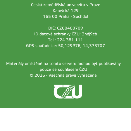
Česká zemědělská univerzita v Praze
Kamýcká 129
165 00 Praha - Suchdol
DIČ: CZ60460709
ID datové schránky ČZU: 3hdj9cb
Tel.: 224 381 111
GPS souřadnice: 50,129976, 14,373707
Materiály umístěné na tomto serveru mohou být publikovány
pouze se souhlasem ČZU
© 2026 - Všechna práva vyhrazena