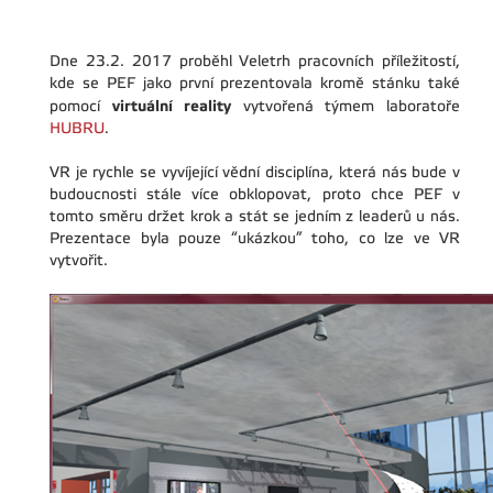
Dne 23.2. 2017 proběhl Veletrh pracovních příležitostí,
kde se PEF jako první prezentovala kromě stánku také
virtuální reality
pomocí
vytvořená týmem laboratoře
HUBRU
.
VR je rychle se vyvíjející vědní disciplína, která nás bude v
budoucnosti stále více obklopovat, proto chce PEF v
tomto směru držet krok a stát se jedním z leaderů u nás.
Prezentace byla pouze “ukázkou” toho, co lze ve VR
vytvořit.