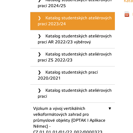
Kata
prací 2024/25
Katalog studentských ateliérových
prací 2023/24
Katalog studentských ateliérových
prací AR 2022/23 výběrový
Katalog studentských ateliérových
prací ZS 2022/23
Katalog studentských prací
2020/2021
Katalog studentských ateliérových
prací
Výzkum a vývoj vertikálních
velkoformátových zahrad pro
průmyslové objekty (OPTAK I Aplikace
Němec) -
CZ.01.01.01/01/22_002/0000323