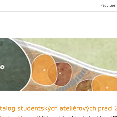
Faculties
talog studentských ateliérových prací