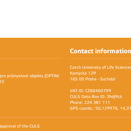
Contact informatio
Czech University of Life Scienc
Kamýcká 129
 pro průmyslové objekty (OPTAK
165 00 Praha - Suchdol
23
VAT ID: CZ60460709
CULS Data Box ID: 3hdj9cb
Phone: 224 381 111
GPS coords.: 50,129976, 14,
 approval of the CULS