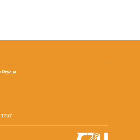
n
es Prague
373707