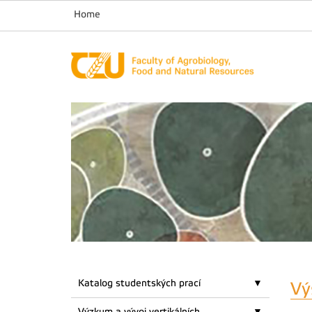
Home
Katalog studentských prací
Vý
Výzkum a vývoj vertikálních