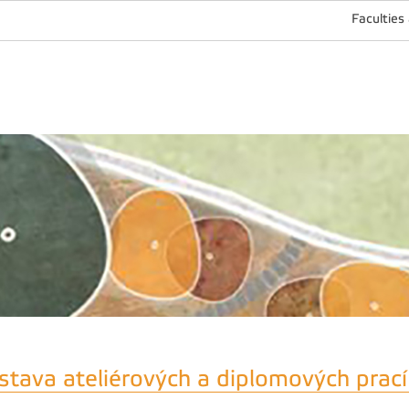
Faculties
stava ateliérových a diplomových prac