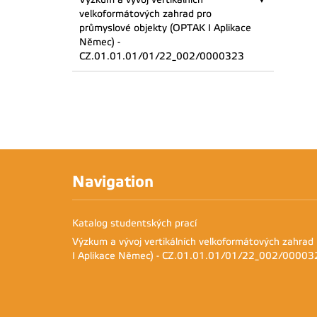
velkoformátových zahrad pro
průmyslové objekty (OPTAK I Aplikace
Němec) -
CZ.01.01.01/01/22_002/0000323
Navigation
Katalog studentských prací
Výzkum a vývoj vertikálních velkoformátových zahrad
I Aplikace Němec) - CZ.01.01.01/01/22_002/00003