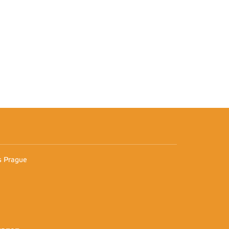
n
es Prague