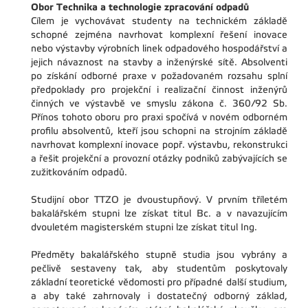
Obor Technika a technologie zpracování odpadů
Cílem je vychovávat studenty na technickém základě
schopné zejména navrhovat komplexní řešení inovace
nebo výstavby výrobních linek odpadového hospodářství a
jejich návaznost na stavby a inženýrské sítě. Absolventi
po získání odborné praxe v požadovaném rozsahu splní
předpoklady pro projekční i realizační činnost inženýrů
činných ve výstavbě ve smyslu zákona č. 360/92 Sb.
Přínos tohoto oboru pro praxi spočívá v novém odborném
profilu absolventů, kteří jsou schopni na strojním základě
navrhovat komplexní inovace popř. výstavbu, rekonstrukci
a řešit projekční a provozní otázky podniků zabývajících se
zužitkováním odpadů.
Studijní obor TTZO je dvoustupňový. V prvním tříletém
bakalářském stupni lze získat titul Bc. a v navazujícím
dvouletém magisterském stupni lze získat titul Ing.
Předměty bakalářského stupně studia jsou vybrány a
pečlivě sestaveny tak, aby studentům poskytovaly
základní teoretické vědomosti pro případné další studium,
a aby také zahrnovaly i dostatečný odborný základ,