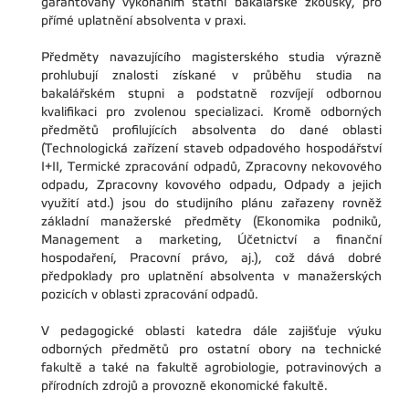
garantovaný vykonáním státní bakalářské zkoušky, pro
přímé uplatnění absolventa v praxi.
Předměty navazujícího magisterského studia výrazně
prohlubují znalosti získané v průběhu studia na
bakalářském stupni a podstatně rozvíjejí odbornou
kvalifikaci pro zvolenou specializaci. Kromě odborných
předmětů profilujících absolventa do dané oblasti
(Technologická zařízení staveb odpadového hospodářství
I+II, Termické zpracování odpadů, Zpracovny nekovového
odpadu, Zpracovny kovového odpadu, Odpady a jejich
využití atd.) jsou do studijního plánu zařazeny rovněž
základní manažerské předměty (Ekonomika podniků,
Management a marketing, Účetnictví a finanční
hospodaření, Pracovní právo, aj.), což dává dobré
předpoklady pro uplatnění absolventa v manažerských
pozicích v oblasti zpracování odpadů.
V pedagogické oblasti katedra dále zajišťuje výuku
odborných předmětů pro ostatní obory na technické
fakultě a také na fakultě agrobiologie, potravinových a
přírodních zdrojů a provozně ekonomické fakultě.