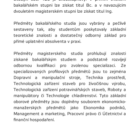
bakalářském stupni lze získat titul Bc. a v navazujícím
dvouletém magisterském stupni lze získat titul Ing.
Předměty bakalářského studia jsou vybrány a pečlivě
sestaveny tak, aby studentům poskytovaly základní
teoretické znalosti a dostatečný odborný základ pro
přímé uplatnění absolventa v praxi.
Předměty magisterského studia prohlubují znalosti
získané bakalářským studiem a podstatně rozvíjejí
odbornou kvalifikaci pro zvolenou specializaci. Ze
specializovaných profilových předmětů jsou to zejména
Dopravní a manipulační stroje, Technika prostředí,
Technologická zařízení staveb pro živočišnou výrobu,
Technologická zařízení potravinářských staveb, Roboty a
manipulátory či Technologie chladírenství. Tyto základní
oborové předměty jsou doplněny souborem ekonomicko-
manažerských předmětů jako Ekonomika podniků,
Management a marketing, Pracovní právo či Účetnictví a
finanční hospodaření.