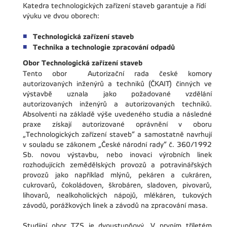
Katedra technologických zařízení staveb garantuje a řídí
výuku ve dvou oborech:
Technologická zařízení staveb
Technika a technologie zpracování odpadů
Obor Technologická zařízení staveb
Tento obor
Autorizační rada české komory
autorizovaných inženýrů a techniků (ČKAIT) činných ve
výstavbě uznala jako požadované vzdělání
autorizovaných inženýrů a autorizovaných techniků.
Absolventi na základě výše uvedeného studia a následné
praxe získají autorizované oprávnění v oboru
„Technologických zařízení staveb“ a samostatně navrhují
v souladu se zákonem „České národní rady“ č. 360/1992
Sb. novou výstavbu, nebo inovaci výrobních linek
rozhodujících zemědělských provozů a potravinářských
provozů jako například mlýnů, pekáren a cukráren,
cukrovarů, čokoládoven, škrobáren, sladoven, pivovarů,
lihovarů, nealkoholických nápojů, mlékáren, tukových
závodů, porážkových linek a závodů na zpracování masa.
Studijní obor TZS je dvoustupňový. V prvním tříletém