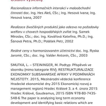
Racionalizace informačních interakcí v maloobchodní
činnosti
doc. Ing. Hes Aleš, CSc.; Ing. Hesová Ivana; Ing.
Hesová Ivana, 2007
Realizace živočišných produktů jako odezva na požadavky
welfaru v chovech hospodářských zvířat
Ing. Samek
Miroslav, CSc.; doc. Ing. Kovářová Kateřina, Ph.D.; Ing.
Šánová Petra, Ph.D.; Polášek Petr, 2002
Reálné ceny v harmonizovaném účetnictví
doc. Ing. Ryska
Jaromír, CSc.; doc. Ing. Valder Antonín, CSc., 2003
SMUTKA, L. – STEININGER, M. Podtyp: Příspěvek ve
sborníku (mimo kategorie RIV); RESTRUKTURALIZACE
EKONOMIKY SUBSAHARSKÉ AFRIKY V PODMÍNKÁCH
NEJISTOTY. 2015, Mezinárodní vědecká konference
Hradecké ekonomické dny 2015 Ekonomický rozvoj a
management regionů Hradec Králové 3. a 4. února 2015
Hradec Králové, Gaudeamus, 2015 ISBN 978-80-7435-
548-6 The paper is analyzing long term economy
development and identifying basic relations which are