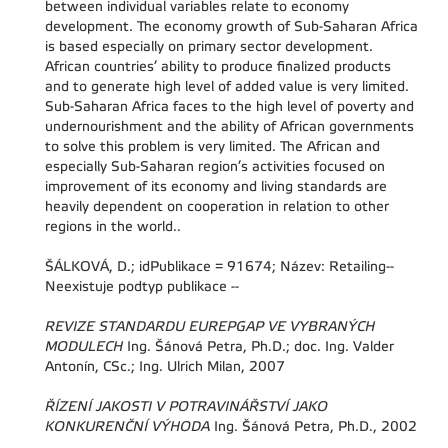
between individual variables relate to economy
development. The economy growth of Sub-Saharan Africa
is based especially on primary sector development.
African countries’ ability to produce finalized products
and to generate high level of added value is very limited.
Sub-Saharan Africa faces to the high level of poverty and
undernourishment and the ability of African governments
to solve this problem is very limited. The African and
especially Sub-Saharan region’s activities focused on
improvement of its economy and living standards are
heavily dependent on cooperation in relation to other
regions in the world..
ŠÁLKOVÁ, D.; idPublikace = 91674; Název: Retailing--
Neexistuje podtyp publikace --
REVIZE STANDARDU EUREPGAP VE VYBRANÝCH
MODULECH
Ing. Šánová Petra, Ph.D.; doc. Ing. Valder
Antonín, CSc.; Ing. Ulrich Milan, 2007
ŘÍZENÍ JAKOSTI V POTRAVINÁŘSTVÍ JAKO
KONKURENČNÍ VÝHODA
Ing. Šánová Petra, Ph.D., 2002