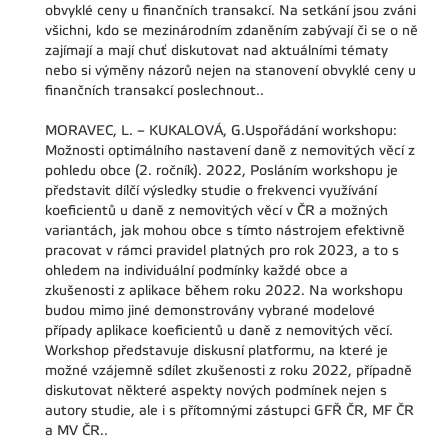
obvyklé ceny u finančních transakcí. Na setkání jsou zváni
všichni, kdo se mezinárodním zdaněním zabývají či se o ně
zajímají a mají chuť diskutovat nad aktuálními tématy
nebo si výměny názorů nejen na stanovení obvyklé ceny u
finančních transakcí poslechnout..
MORAVEC, L. – KUKALOVÁ, G.Uspořádání workshopu:
Možnosti optimálního nastavení daně z nemovitých věcí z
pohledu obce (2. ročník). 2022, Posláním workshopu je
představit dílčí výsledky studie o frekvenci využívání
koeficientů u daně z nemovitých věcí v ČR a možných
variantách, jak mohou obce s tímto nástrojem efektivně
pracovat v rámci pravidel platných pro rok 2023, a to s
ohledem na individuální podmínky každé obce a
zkušenosti z aplikace během roku 2022. Na workshopu
budou mimo jiné demonstrovány vybrané modelové
případy aplikace koeficientů u daně z nemovitých věcí.
Workshop představuje diskusní platformu, na které je
možné vzájemně sdílet zkušenosti z roku 2022, případně
diskutovat některé aspekty nových podmínek nejen s
autory studie, ale i s přítomnými zástupci GFŘ ČR, MF ČR
a MV ČR..