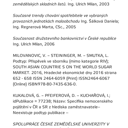
zemědělských skladních listů.
Ing. Ulrich Milan, 2003
Současné trendy chování spotřebitele ve vybraných
provozních jednotkách maloobchodu
Ing. Šálková Daniela;
Ing. Regnerová Marta, CSc., 2005
Současnost družstevního bankovnictví v České republice
Ing. Ulrich Milan, 2006
MILOVANOVIC, V. – STEININGER, M. – SMUTKA, L.
Podtyp: Příspěvek ve sborníku (mimo kategorie RIV);
SOUTH ASIAN COUNTRIE S ON THE WORLD SUGAR
MARKET. 2016, Hradecké ekonomické dny 2016 strana
652 - 658 ISSN 2464-6059 (Print) ISSN2464-6067
(Online) ISBN978-80-7435-636-0.
KUKALOVÁ, G. – PFEIFEROVÁ, D. – KUCHAŘOVÁ, I.;
idPublikace = 77238; Název: Specifika nemocenského
pojištění v ČR a SR z hlediska zaměstnavatele--
Neexistuje podtyp publikace --
SPOLUPRÁCE ČESKÉ ZEMĚDĚLSKÉ UNIVERZITY V