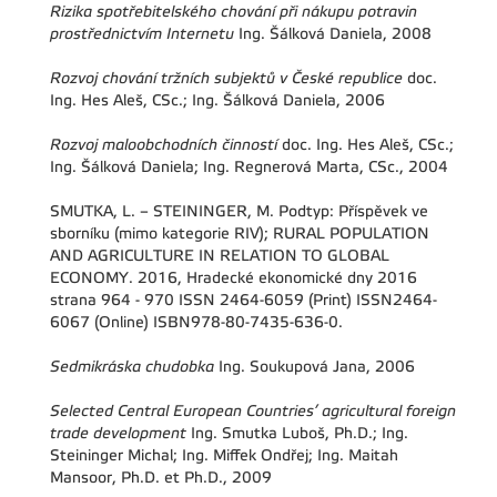
Rizika spotřebitelského chování při nákupu potravin
prostřednictvím Internetu
Ing. Šálková Daniela, 2008
Rozvoj chování tržních subjektů v České republice
doc.
Ing. Hes Aleš, CSc.; Ing. Šálková Daniela, 2006
Rozvoj maloobchodních činností
doc. Ing. Hes Aleš, CSc.;
Ing. Šálková Daniela; Ing. Regnerová Marta, CSc., 2004
SMUTKA, L. – STEININGER, M. Podtyp: Příspěvek ve
sborníku (mimo kategorie RIV); RURAL POPULATION
AND AGRICULTURE IN RELATION TO GLOBAL
ECONOMY. 2016, Hradecké ekonomické dny 2016
strana 964 - 970 ISSN 2464-6059 (Print) ISSN2464-
6067 (Online) ISBN978-80-7435-636-0.
Sedmikráska chudobka
Ing. Soukupová Jana, 2006
Selected Central European Countries’ agricultural foreign
trade development
Ing. Smutka Luboš, Ph.D.; Ing.
Steininger Michal; Ing. Miffek Ondřej; Ing. Maitah
Mansoor, Ph.D. et Ph.D., 2009