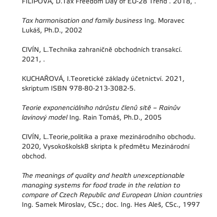
FILIPOVÁ, D.Tax Freedom Day of EU-28 Trend . 2018, .
Tax harmonisation and family business
Ing. Moravec
Lukáš, Ph.D., 2002
CIVÍN, L.Technika zahraničně obchodních transakcí.
2021, .
KUCHAŘOVÁ, I.Teoretické základy účetnictví. 2021,
skriptum ISBN 978-80-213-3082-5.
Teorie exponenciálního nárůstu členů sítě – Rainův
lavinový model
Ing. Rain Tomáš, Ph.D., 2005
CIVÍN, L.Teorie,politika a praxe mezinárodního obchodu.
2020, Vysokoškolsk8 skripta k předmětu Mezinárodní
obchod.
The meanings of quality and health unexceptionable
managing systems for food trade in the relation to
compare of Czech Republic and European Union countries
Ing. Samek Miroslav, CSc.; doc. Ing. Hes Aleš, CSc., 1997