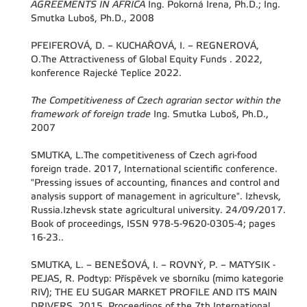
AGREEMENTS IN AFRICA
Ing. Pokorná Irena, Ph.D.; Ing.
Smutka Luboš, Ph.D., 2008
PFEIFEROVÁ, D. – KUCHAŘOVÁ, I. – REGNEROVÁ,
O.The Attractiveness of Global Equity Funds . 2022,
konference Rajecké Teplice 2022.
The Competitiveness of Czech agrarian sector within the
framework of foreign trade
Ing. Smutka Luboš, Ph.D.,
2007
SMUTKA, L.The competitiveness of Czech agri-food
foreign trade. 2017, International scientific conference.
"Pressing issues of accounting, finances and control and
analysis support of management in agriculture". Izhevsk,
Russia.Izhevsk state agricultural university. 24/09/2017.
Book of proceedings, ISSN 978-5-9620-0305-4; pages
16-23..
SMUTKA, L. – BENEŠOVÁ, I. – ROVNÝ, P. – MATYSIK -
PEJAS, R. Podtyp: Příspěvek ve sborníku (mimo kategorie
RIV); THE EU SUGAR MARKET PROFILE AND ITS MAIN
DRIVERS. 2015, Proceedings of the 7th International