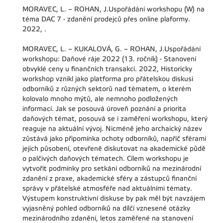
MORAVEC, L. – ROHAN, J.Uspořádání workshopu (W) na
téma DAC 7 - zdanění prodejců přes online plaformy.
2022, .
MORAVEC, L. – KUKALOVÁ, G. – ROHAN, J.Uspořádání
workshopu: Daňové ráje 2022 (13. ročník) - Stanovení
obvyklé ceny u finančních transakcí. 2022, Historicky
workshop vznikl jako platforma pro přátelskou diskusi
odborníků z různých sektorů nad tématem, o kterém
kolovalo mnoho mýtů, ale nemnoho podložených
informací. Jak se posouvá úroveň poznání a priorita
daňových témat, posouvá se i zaměření workshopu, který
reaguje na aktuální vývoj. Nicméně jeho archaický název
zůstává jako připomínka ochoty odborníků, napříč sférami
jejich působení, otevřeně diskutovat na akademické půdě
o palčivých daňových tématech. Cílem workshopu je
vytvořit podmínky pro setkání odborníků na mezinárodní
zdanění z praxe, akademické sféry a zástupců finanční
správy v přátelské atmosféře nad aktuálními tématy.
Výstupem konstruktivní diskuse by pak měl být navzájem
vyjasněný pohled odborníků na dílčí vznesené otázky
mezinárodního zdanění, letos zaměřené na stanovení