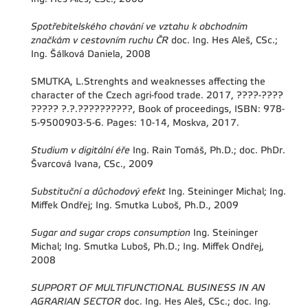
Spotřebitelského chování ve vztahu k obchodním
značkám v cestovním ruchu ČR
doc. Ing. Hes Aleš, CSc.;
Ing. Šálková Daniela, 2008
SMUTKA, L.Strenghts and weaknesses affecting the
character of the Czech agri-food trade. 2017, ????-????
????? ?.?.??????????, Book of proceedings, ISBN: 978-
5-9500903-5-6. Pages: 10-14, Moskva, 2017.
Studium v digitální éře
Ing. Rain Tomáš, Ph.D.; doc. PhDr.
Švarcová Ivana, CSc., 2009
Substituční a důchodový efekt
Ing. Steininger Michal; Ing.
Miffek Ondřej; Ing. Smutka Luboš, Ph.D., 2009
Sugar and sugar crops consumption
Ing. Steininger
Michal; Ing. Smutka Luboš, Ph.D.; Ing. Miffek Ondřej,
2008
SUPPORT OF MULTIFUNCTIONAL BUSINESS IN AN
AGRARIAN SECTOR
doc. Ing. Hes Aleš, CSc.; doc. Ing.