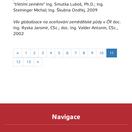
"třetími zeměmi"
Ing. Smutka Luboš, Ph.D.; Ing.
Steininger Michal; Ing. Škubna Ondřej, 2009
Vliv globalizace na oceňování zemědělské půdy v ČR
doc.
Ing. Ryska Jaromír, CSc.; doc. Ing. Valder Antonín, CSc.,
2002
«
1
2
3
4
5
6
7
8
9
10
11
12
13
»
Navigace