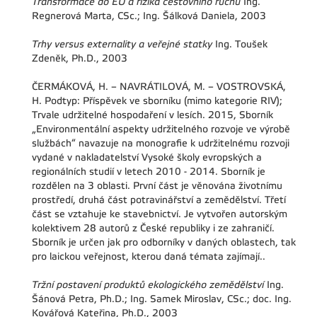
Transformace do EU a rizika cestovního ruchu
Ing.
Regnerová Marta, CSc.; Ing. Šálková Daniela, 2003
Trhy versus externality a veřejné statky
Ing. Toušek
Zdeněk, Ph.D., 2003
ČERMÁKOVÁ, H. – NAVRÁTILOVÁ, M. – VOSTROVSKÁ,
H. Podtyp: Příspěvek ve sborníku (mimo kategorie RIV);
Trvale udržitelné hospodaření v lesích. 2015, Sborník
„Environmentální aspekty udržitelného rozvoje ve výrobě
službách“ navazuje na monografie k udržitelnému rozvoji
vydané v nakladatelství Vysoké školy evropských a
regionálních studií v letech 2010 - 2014. Sborník je
rozdělen na 3 oblasti. První část je věnována životnímu
prostředí, druhá část potravinářství a zemědělství. Třetí
část se vztahuje ke stavebnictví. Je vytvořen autorským
kolektivem 28 autorů z České republiky i ze zahraničí.
Sborník je určen jak pro odborníky v daných oblastech, tak
pro laickou veřejnost, kterou daná témata zajímají..
Tržní postavení produktů ekologického zemědělství
Ing.
Šánová Petra, Ph.D.; Ing. Samek Miroslav, CSc.; doc. Ing.
Kovářová Kateřina, Ph.D., 2003