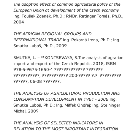
The adoption effect of common agricultural policy of the
European Union at development of the czech economy
Ing. Toušek Zdeněk, Ph.D.; RNDr. Ratinger Tomáš, Ph.D.,
2004
THE AFRICAN REGIONAL GROUPS AND
INTERNATIONAL TRADE
Ing. Pokorná Irena, Ph.D.; Ing.
Smutka Luboš, Ph.D., 2009
SMUTKA, L. – **KONTSEVAYA, S.The analysis of agrarian
import and export of the Czech Republic. 2018, ISBN
978-5-9675-1650-4 ????????????? ???????
???????????, ??????????? 200-????? ?.?. ?????????
??????, 06-08 ???????.
THE ANALYSIS OF AGRICULTURAL PRODUCTION AND
CONSUMPTION DEVELOPMENT IN 1961 - 2006
Ing.
Smutka Luboš, Ph.D.; Ing. Miffek Ondřej; Ing. Steininger
Michal, 2009
THE ANALYSIS OF SELECTED INDICATORS IN
RELATION TO THE MOST IMPORTANT INTEGRATION