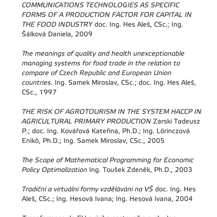
COMMUNICATIONS TECHNOLOGIES AS SPECIFIC
FORMS OF A PRODUCTION FACTOR FOR CAPITAL IN
THE FOOD INDUSTRY
doc. Ing. Hes Aleš, CSc.; Ing.
Šálková Daniela, 2009
The meanings of quality and health unexceptionable
managing systems for food trade in the relation to
compare of Czech Republic and European Union
countries.
Ing. Samek Miroslav, CSc.; doc. Ing. Hes Aleš,
CSc., 1997
THE RISK OF AGROTOURISM IN THE SYSTEM HACCP IN
AGRICULTURAL PRIMARY PRODUCTION
Zarski Tadeusz
P.; doc. Ing. Kovářová Kateřina, Ph.D.; Ing. Lőrinczová
Enikő, Ph.D.; Ing. Samek Miroslav, CSc., 2005
The Scope of Mathematical Programming for Economic
Policy Optimalization
Ing. Toušek Zdeněk, Ph.D., 2003
Tradiční a virtuální formy vzdělávání na VŠ
doc. Ing. Hes
Aleš, CSc.; Ing. Hesová Ivana; Ing. Hesová Ivana, 2004