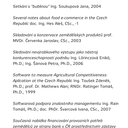
Setkání s "bublinou"
Ing. Soukupová Jana, 2004
Several notes about food e-commerce in the Czech
Republic
doc. Ing. Hes Aleš, CSc., -1
Skladování a konzervace zemědělských produktů
prof.
MVDr. Červenka Jaroslav, CSc., 2003
Sledování nevýrobkového výstupu jako nástroj
konkurenceschopnosti podniku
Ing. Lőrinczová Enikő,
Ph.D.; Ing. Šánová Petra, Ph.D., 2006
Software to measure Agricultural Competitiveness:
Aplication ot the Czech Republic
Ing. Toušek Zdeněk,
Ph.D.; prof. Dr. Mathews Alan; RNDr. Ratinger Tomáš,
Ph.D., 1999
Softwarová podpora znalostního managementu
Ing. Rain
Tomáš, Ph.D.; doc. PhDr. Švarcová Ivana, CSc., 2007
Současná nabídka financování provozních potřeb
zemědělců ze strany bank v ČR prostřednictvím zástavy