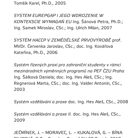
Tomšík Karel, Ph.D., 2005
SYSTEM EUREPGAP I JEGO WDROZENIE W
KONTEKSCIE WYMAGAŃ EU
Ing. Šánová Petra, Ph.D.;
Ing. Samek Miroslav, CSc.; Ing. Ulrich Milan, 2007
SYSTÉM HACCP V ZEMĚDĚLSKÉ PRVOVÝROBĚ
prof.
MVDr. Červenka Jaroslav, CSc.; doc. Ing. Kovářová
Kateřina, Ph.D., 2006
Systém řízených praxí pro zahraniční studenty v rámci
mezinárodních výměnných programů na PEF ČZU Praha
Ing. Šálková Daniela; doc. Ing. Hes Aleš, CSc.; Ing.
Regnerová Marta, CSc.; doc. Ing. Valder Antonín, CSc.,
2003
Systém vzdělávání a praxe
doc. Ing. Hes Aleš, CSc., 2008
Systém vzdělávání a praxe II.
doc. Ing. Hes Aleš, CSc.,
2009
JEČMÍNEK, J. – MORAVEC, L. – KUKALOVÁ, G. – BÍNA