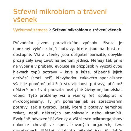
Střevní mikrobiom a trávení
všenek
Střevní mikrobiom a trávení všenek
Výzkumná témata
>
Průvodním jevem parazitického způsobu života je
omezený výběr zdrojů potravy, které jsou na hostiteli
dostupné. Vši a všenky jsou obligátní parazité, obvykle
prožijí celý svůj život na jednom jedinci. Nemají tak příliš
na výběr a v průběhu evoluce se přizpůsobily využití dvou
hlavních typů potravy – krve a kůže, případně jejích
derivátů (srsti, peří). Nevýhodou takovéto specializace
však je poměrně obtížná stravitelnost potravy, přičemž
některé pro život parazita nezbytné živiny nejdou získat
vůbec. Tyto problémy vši a všenky řeší spoluprací s
mikroorganismy. Ty jim pomáhají jak se zpracováním
potravy, tak s tvorbou látek, které z potravy nemohou
získat, např. některých aminokyselin nebo vitamínů.
Evolučně odvozenější všenky a vši si tyto mikroorganismy
dokonce chovají ve specializovaných orgánech, tzv.
mycetomech. Někteří z těchto mikrobů jsou již dobře