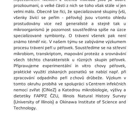
prozkoumaní, o velké části z nich se toho však stále ví jen
velmi málo. Obecně lze říci, že specializované skupiny (vši,
všenky živící se peřím - péřovky) jsou v tomto ohledu
prostudovány více než generalisté a stejně tak u
mikroorganismů je pozornost soustředěna spíše na úzce
specializované symbionty. O trávení všenek pak není
známo téměř nic. V našem týmu se zabýváme výzkumem
procesu trávení peří u péřovek. Soustředíme se na střevní
mikrobiom, transkriptom, mapování proteáz a srovnávání
všech těchto charakteristik u různých skupin péřovek.
Připravujeme experimentální
in vitro
chovy péřovek,
praktické využití získaných poznatků se nabízí např. při
zpracování odpadního peří z chovů drůbeže. Výzkum v
tomto okruhu probíhá ve spolupráci s Centrem infekčních
nemocí zvířat (CINeZ) a Katedrou mikrobiologie, výživy a
dietetiky FAPPZ ČZU, Illinois Natural History Survey
(University of Illinois) a Okinawa Institute of Science and
Technology.