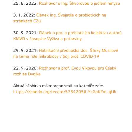
25. 8. 2022:
Rozhovor s Ing. Škvorovou o jedlém hmyzu
3. 1. 2022:
Článek Ing. Švejstila o probioticích na
stránkách ČZU
30. 9. 2021:
Článek o pro- a prebioticích kolektivu autorů
KMVD v časopise Výživa a potraviny
29. 9. 2021:
Habilitační přednáška doc. Šárky Musilové
na téma role mikrobioty v boji proti COVID-19
22. 9. 2020:
Rozhovor s prof. Evou Vlkovou pro Český
rozhlas Dvojka
Aktuální sbírka mikroorganismů na katedře zde:
https://zenodo.org/record/5734205#.YcGaKFmLqUk