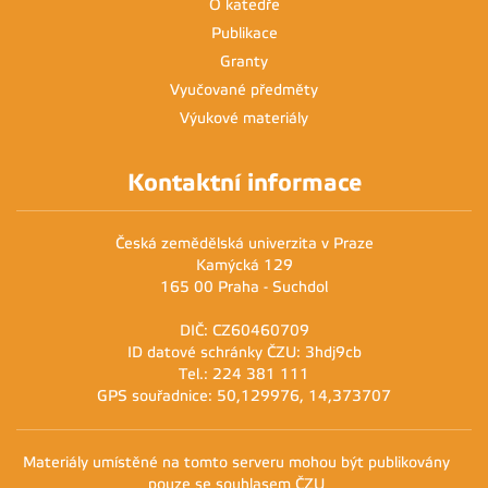
O katedře
Publikace
Granty
Vyučované předměty
Výukové materiály
Kontaktní informace
Česká zemědělská univerzita v Praze
Kamýcká 129
165 00 Praha - Suchdol
DIČ: CZ60460709
ID datové schránky ČZU: 3hdj9cb
Tel.: 224 381 111
GPS souřadnice: 50,129976, 14,373707
Materiály umístěné na tomto serveru mohou být publikovány
pouze se souhlasem ČZU