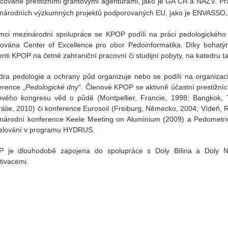
ncované prestižními grantovými agenturami, jako je GA ČR a NAZV. Praco
národních výzkumných projektů podporovaných EU, jako je ENVASSO, 
mci mezinárodní spolupráce se KPOP podílí na práci pedologického 
ována Center of Excellence pro obor Pedoinformatika. Díky bohatý
enti KPOP na četné zahraniční pracovní či studijní pobyty, na katedru ta
dra pedologie a ochrany půd organizuje nebo se podílí na organizaci 
erence „
Pedologické dny
“. Členové KPOP se aktivně účastní prestižní
ového kongresu věd o půdě (Montpellier, Francie, 1998; Bangkok, T
rálie, 2010) či konference Eurosoil (Freiburg, Německo, 2004; Vídeň, R
národní konference Keele Meeting on Aluminium (2009) a Pedometric
lování v programu HYDRUS.
 je dlouhodobě zapojena do spolupráce s Doly Bílina a Doly N
ltivacemi.