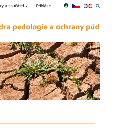
ty a součásti
Přihlásit
dra pedologie a ochrany půd