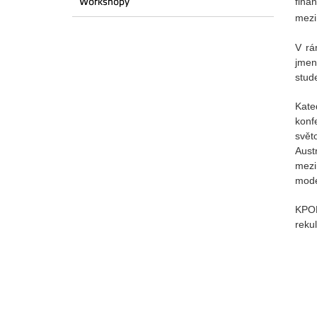
fina
Workshopy
mezi
V rá
jmen
stud
Kate
konf
svět
Aust
mezi
mode
KPOP
reku