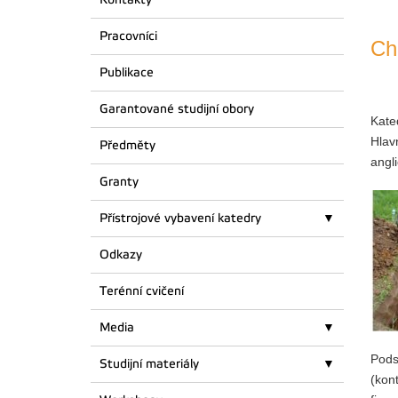
Pracovníci
Ch
Publikace
Garantované studijní obory
Kate
Hlav
Předměty
angl
Granty
Přístrojové vybavení katedry
Odkazy
Terénní cvičení
Media
Pods
Studijní materiály
(kon