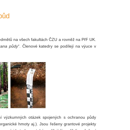
 půd
ředmětů na všech fakultách ČZU a rovněž na PřF UK.
rana půdy
“. Členové katedry se podílejí na výuce v
ní výzkumných otázek spojených s ochranou půdy
 organické hmoty aj.). Jsou řešeny grantové projekty