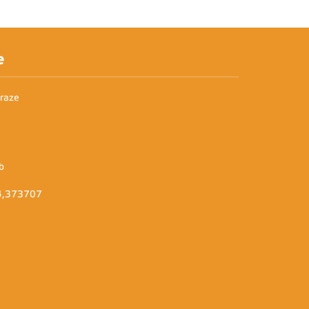
e
Praze
b
14,373707