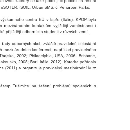
vníci katedry se také podílejí či podíleli na řešení
eSOTER, iSOIL, Urban SMS, či Periurban Parks.
výzkumného centra EU v Ispře (Itálie). KPOP byla
m mezinárodním kontaktům vyjíždějí zaměstnanci i
ké přijíždějí odborníci a studenti z různých zemí.
řady odborných akcí, zvláště pravidelné celostátní
ch mezinárodních konferencí, například pravidelného
hajsko, 2002; Philadelphia, USA, 2006; Brisbane,
akousko, 2008; Bari, Itálie, 2012). Katedra pořádala
s (2011) a organizuje pravidelný mezinárodní kurz
ástup Tušimice na řešení problémů spojených s