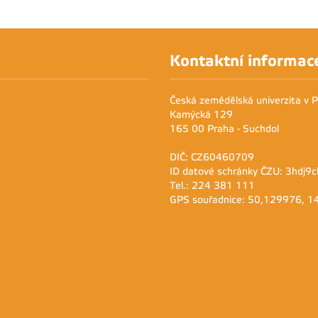
Kontaktní informac
Česká zemědělská univerzita v 
Kamýcká 129
165 00 Praha - Suchdol
DIČ: CZ60460709
ID datové schránky ČZU: 3hdj9c
Tel.: 224 381 111
GPS souřadnice: 50,129976, 