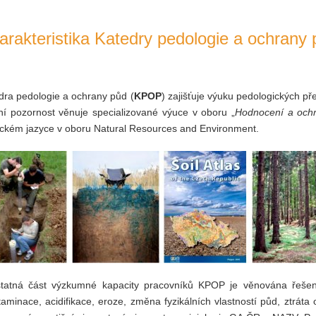
arakteristika Katedry pedologie a ochrany
dra pedologie a ochrany půd (
KPOP
) zajišťuje výuku pedologických p
ní pozornost věnuje specializované výuce v oboru „
Hodnocení a och
ickém jazyce v oboru Natural Resources and Environment.
tatná část výzkumné kapacity pracovníků KPOP je věnována řeše
taminace, acidifikace, eroze, změna fyzikálních vlastností půd, ztráta