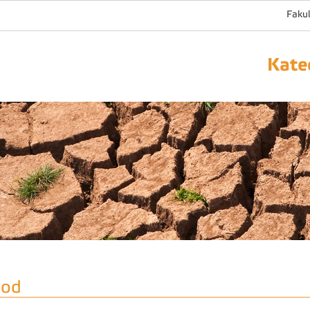
Fakul
Kate
od