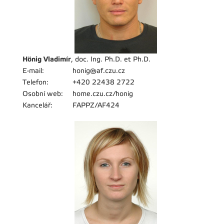
Hönig Vladimír
, doc. Ing. Ph.D. et Ph.D.
E-mail:
honig@af.czu.cz
Telefon:
+420 22438 2722
Osobní web:
home.czu.cz/honig
Kancelář:
FAPPZ/AF424