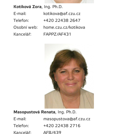
Kotíková Zora
, Ing. Ph.D.
E-mail:
kotikova@af.czu.cz
Telefon:
+420 22438 2647
Osobní web:
home.czu.cz/kotikova
Kancelář:
FAPPZ/AF431
Masopustová Renata
, Ing. Ph.D.
E-mail:
masopustova@af.czu.cz
Telefon:
+420 22438 2716
Kancelář:
AFB/439