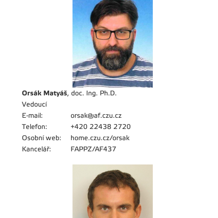
Orsák Matyáš
, doc. Ing. Ph.D.
Vedoucí
E-mail:
orsak@af.czu.cz
Telefon:
+420 22438 2720
Osobní web:
home.czu.cz/orsak
Kancelář:
FAPPZ/AF437