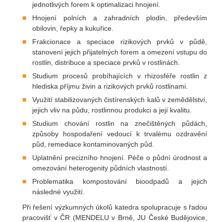
jednotlivých forem k optimalizaci hnojení.
Hnojení polních a zahradních plodin, především
obilovin, řepky a kukuřice.
Frakcionace a speciace rizikových prvků v půdě,
stanovení jejich přijatelných forem a omezení vstupu do
rostlin, distribuce a speciace prvků v rostlinách.
Studium procesů probíhajících v rhizosféře rostlin z
hlediska příjmu živin a rizikových prvků rostlinami.
Využití stabilizovaných čistírenských kalů v zemědělství,
jejich vliv na půdu, rostlinnou produkci a její kvalitu.
Studium chování rostlin na znečištěných půdách,
způsoby hospodaření vedoucí k trvalému ozdravění
půd, remediace kontaminovaných půd.
Uplatnění precizního hnojení. Péče o půdní úrodnost a
omezování heterogenity půdních vlastností.
Problematika kompostování bioodpadů a jejich
následné využití.
Při řešení výzkumných úkolů katedra spolupracuje s řadou
pracovišť v ČR (MENDELU v Brně, JU České Budějovice,