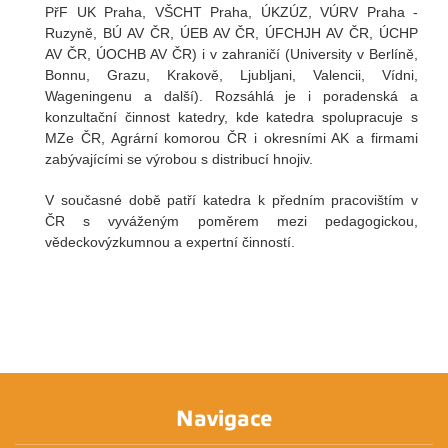
PřF UK Praha, VŠCHT Praha, ÚKZÚZ, VÚRV Praha -
Ruzyně, BÚ AV ČR, ÚEB AV ČR, ÚFCHJH AV ČR, ÚCHP
AV ČR, ÚOCHB AV ČR) i v zahraničí (University v Berlíně,
Bonnu, Grazu, Krakově, Ljubljani, Valencii, Vídni,
Wageningenu a další). Rozsáhlá je i poradenská a
konzultační činnost katedry, kde katedra spolupracuje s
MZe ČR, Agrární komorou ČR i okresními AK a firmami
zabývajícími se výrobou s distribucí hnojiv.
V současné době patří katedra k předním pracovištím v
ČR s vyváženým poměrem mezi pedagogickou,
vědeckovýzkumnou a expertní činností.
Navigace