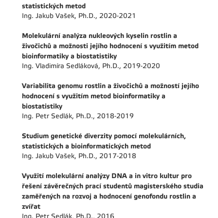
statistických metod
Ing. Jakub Vašek, Ph.D., 2020-2021
Molekulární analýza nukleových kyselin rostlin a
živočichů a možnosti jejího hodnocení s využitím metod
bioinformatiky a biostatistiky
Ing. Vladimíra Sedláková, Ph.D., 2019-2020
Variabilita genomu rostlin a živočichů a možností jejího
hodnocení s využitím metod bioinformatiky a
biostatistiky
Ing. Petr Sedlák, Ph.D., 2018-2019
Studium genetické diverzity pomocí molekulárních,
statistických a bioinformatických metod
Ing. Jakub Vašek, Ph.D., 2017-2018
Využití molekulární analýzy DNA a in vitro kultur pro
řešení závěrečných prací studentů magisterského studia
zaměřených na rozvoj a hodnocení genofondu rostlin a
zvířat
Ing. Petr Sedlák, Ph.D., 2016