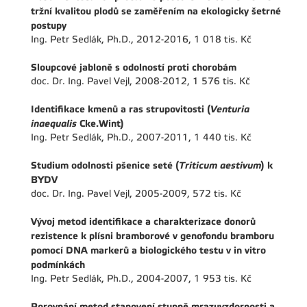
tržní kvalitou plodů se zaměřením na ekologicky šetrné
postupy
Ing. Petr Sedlák, Ph.D., 2012-2016, 1 018 tis. Kč
Sloupcové jabloně s odolností proti chorobám
doc. Dr. Ing. Pavel Vejl, 2008-2012, 1 576 tis. Kč
Identifikace kmenů a ras strupovitosti (
Venturia
inaequalis
Cke.Wint)
Ing. Petr Sedlák, Ph.D., 2007-2011, 1 440 tis. Kč
Studium odolnosti pšenice seté (
Triticum aestivum
) k
BYDV
doc. Dr. Ing. Pavel Vejl, 2005-2009, 572 tis. Kč
Vývoj metod identifikace a charakterizace donorů
rezistence k plísni bramborové v genofondu bramboru
pomocí DNA markerů a biologického testu v in vitro
podmínkách
Ing. Petr Sedlák, Ph.D., 2004-2007, 1 953 tis. Kč
Porovnání metod stanovení stupně mrazuvzdornosti a