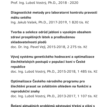
Prof. Ing. Luboš Vostrý, Ph.D., 2018 - 2020
Diagnostické metody pro laboratorní kontrolu pravosti
máku setého
Ing. Jakub Vašek, Ph.D., 2017-2019, 1 820 tis. Kč
Tvorba a selekce odrůd jabloní s vysokým obsahem
zdraví prospěšných látek a prodlouženou
skladovatelností plodů
doc. Dr. Ing. Pavel Vejl, 2015-2018, 2 275 tis. Kč
Vývoj systému genetického hodnocení a optimalizace
šlechtitelských postupů v populaci koní v České
republice
doc. Ing. Luboš Vostrý, Ph.D., 2015-2018, 1 485 tis. Kč
Optimalizace Českého národního programu pro
šlechtění prasat se zvláštním ohledem na funkční a
reprodukční znaky
doc. Ing. Luboš Vostrý, Ph.D., 2013-2017, 1 107 tis. Kč
Řešení aktuálních problémů pěstování třešní a višní s