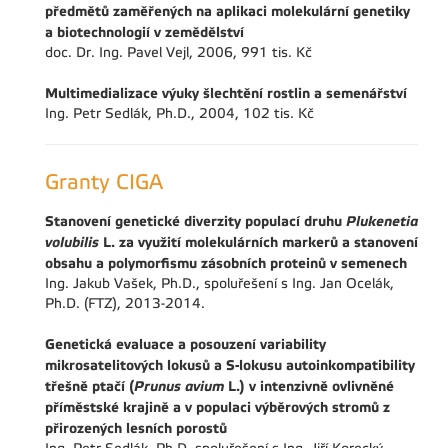
předmětů zaměřených na aplikaci molekulární genetiky
a biotechnologií v zemědělství
doc. Dr. Ing. Pavel Vejl, 2006, 991 tis. Kč
Multimedializace výuky šlechtění rostlin a semenářství
Ing. Petr Sedlák, Ph.D., 2004, 102 tis. Kč
Granty CIGA
Stanovení genetické diverzity populací druhu
Plukenetia
volubilis
L. za využití molekulárních markerů a stanovení
obsahu a polymorfismu zásobních proteinů v semenech
Ing. Jakub Vašek, Ph.D., spoluřešení s Ing. Jan Ocelák,
Ph.D. (FTZ), 2013-2014.
Genetická evaluace a posouzení variability
mikrosatelitových lokusů a S-lokusu autoinkompatibility
třešně ptačí (
Prunus avium
L.) v intenzivně ovlivněné
příměstské krajině a v populaci výběrových stromů z
přirozených lesních porostů