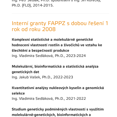
Ing. Petr Sedlák, Ph.D. spoluřešení s Ing. Jiří Korecký,
Ph.D. (FLD), 2014-2015.
Interní granty FAPPZ s dobou řešení 1
rok od roku 2008
Komplexní statistické a molekulárně genetické
hodnocení vlastností rostlin a živočichů ve vztahu ke
šlechtění a bezpečnosti produkce
Ing. Vladimíra Sedláková, Ph.D., 2023-2024
Molekulární, bioinformatická a statistická analýza
genetických dat
Ing. Jakub Vašek, Ph.D., 2022-2023
Kvantitativní analýzy nukleových kyselin a genomická
selekce
Ing. Vladimíra Sedláková, Ph.D., 2021-2022
Studium geneticky podmíněných vlastností s využitím
molekulárně-genetických, bioinformatických a