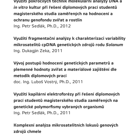
Využití pokročilých technik molekulární analýzy DNA a
in vitro
kultur při řešení diplomových prací studentů
magisterského studia zaměřených na hodnocení a
ochranu genofondu zvířat a rostlin
Ing. Petr Sedlák, Ph.D., 2012
Využití fragmentační analýzy k charakterizaci variability
mikrosatelitů cpDNA genetických zdrojů rodu
Solanum
Ing. Dukagjin Zeka, 2011
Vývoj postupů hodnocení genetických parametrů a
plemenné hodnoty zvířat a materiálové zajištění dle
metodik diplomových prací
doc. Ing. Luboš Vostrý, Ph.D., 2011
Využití kapilární elektroforézy při řešení diplomových
prací studentů magisterského studia zaměřených na
genetické polymorfismy vybraných organismů
Ing. Petr Sedlák, Ph.D., 2011
Komplexní analýza mikrosatelitních lokusů genových
zdrojů chmele