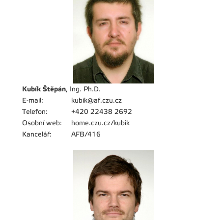
Kubík Štěpán
, Ing. Ph.D.
E-mail:
kubik@af.czu.cz
Telefon:
+420 22438 2692
Osobní web:
home.czu.cz/kubik
Kancelář:
AFB/416