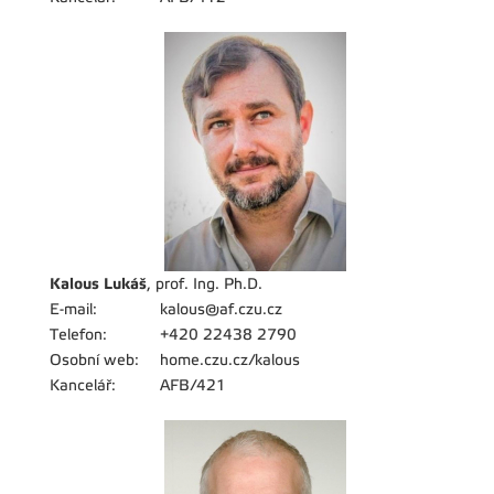
Kalous Lukáš
, prof. Ing. Ph.D.
E-mail:
kalous@af.czu.cz
Telefon:
+420 22438 2790
Osobní web:
home.czu.cz/kalous
Kancelář:
AFB/421