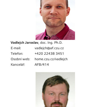
Vadlejch Jaroslav
, doc. Ing. Ph.D.
E-mail:
vadlejch@af.czu.cz
Telefon:
+420 22438 3451
Osobní web:
home.czu.cz/vadlejch
Kancelář:
AFB/414