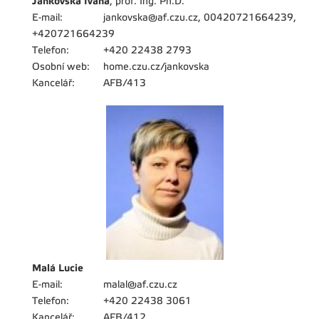
Jankovská Ivana
, prof. Ing. Ph.D.
E-mail:
jankovska@af.czu.cz, 00420721664239,
+420721664239
Telefon:
+420 22438 2793
Osobní web:
home.czu.cz/jankovska
Kancelář:
AFB/413
Malá Lucie
E-mail:
malal@af.czu.cz
Telefon:
+420 22438 3061
Kancelář:
AFB/412