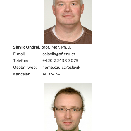
Slavík Ondřej
, prof. Mgr. Ph.D.
E-mail:
oslavik@af.czu.cz
Telefon:
+420 22438 3075
Osobní web:
home.czu.cz/oslavik
Kancelář:
AFB/424