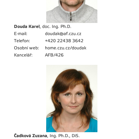
Douda Karel
, doc. Ing. Ph.D.
E-mail:
doudak@af.czu.cz
Telefon:
+420 22438 3642
Osobní web:
home.czu.cz/doudak
Kancelář:
AFB/426
Čadková Zuzana
, Ing. Ph.D., DiS.