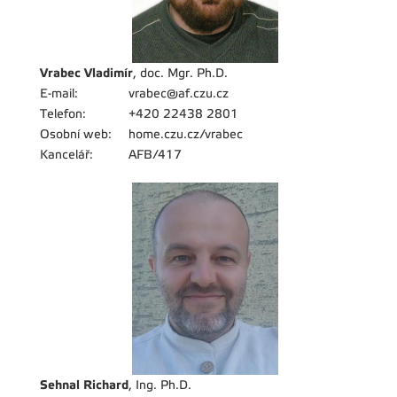
Vrabec Vladimír
, doc. Mgr. Ph.D.
E-mail:
vrabec@af.czu.cz
Telefon:
+420 22438 2801
Osobní web:
home.czu.cz/vrabec
Kancelář:
AFB/417
Sehnal Richard
, Ing. Ph.D.