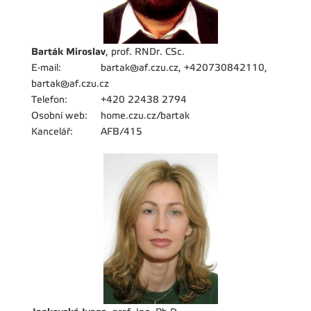
Barták Miroslav
, prof. RNDr. CSc.
E-mail:
bartak@af.czu.cz, +420730842110,
bartak@af.czu.cz
Telefon:
+420 22438 2794
Osobní web:
home.czu.cz/bartak
Kancelář:
AFB/415