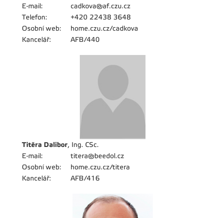
E-mail:
cadkova@af.czu.cz
Telefon:
+420 22438 3648
Osobní web:
home.czu.cz/cadkova
Kancelář:
AFB/440
Titěra Dalibor
, Ing. CSc.
E-mail:
titera@beedol.cz
Osobní web:
home.czu.cz/titera
Kancelář:
AFB/416