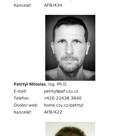
Kancelář:
AFB/434
Petrtýl Miloslav
, Ing. Ph.D.
E-mail:
petrtyl@af.czu.cz
Telefon:
+420 22438 3640
Osobní web:
home.czu.cz/petrtyl
Kancelář:
AFB/422