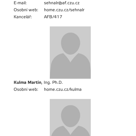
E-mail:
sehnalr@af.czu.cz
Osobní web:
home.czu.cz/sehnalr
Kancelář:
AFB/417
Kulma Martin
, Ing. Ph.D.
Osobní web:
home.czu.cz/kulma