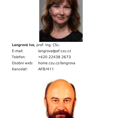
Langrová Iva
, prof. Ing. CSc.
E-mail:
langrova@af.czu.cz
Telefon:
+420 22438 2673
Osobní web:
home.czu.cz/langrova
Kancelář:
AFB/411