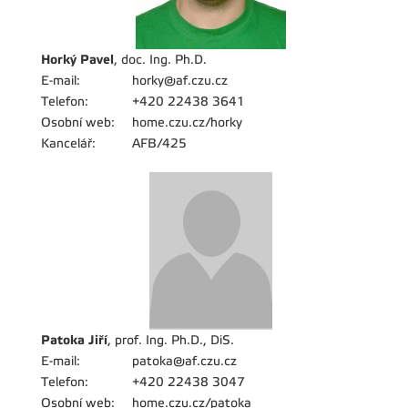
Horký Pavel
, doc. Ing. Ph.D.
E-mail:
horky@af.czu.cz
Telefon:
+420 22438 3641
Osobní web:
home.czu.cz/horky
Kancelář:
AFB/425
Patoka Jiří
, prof. Ing. Ph.D., DiS.
E-mail:
patoka@af.czu.cz
Telefon:
+420 22438 3047
Osobní web:
home.czu.cz/patoka