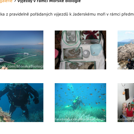
Výjezdy v rámci Mořské biologie
galerie
>
ka z pravidelně pořádaných výjezdů k Jaderskému moři v rámci předmě