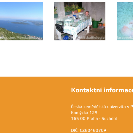
Kontaktní informac
Česká zemědělská univerzita v 
Kamýcká 129
165 00 Praha - Suchdol
DIČ: CZ60460709