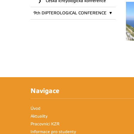
Česká ichtyologická konference
9th DIPTEROLOGICAL CONFERENCE
Navigace
Úvod
Aktuality
Pracovníci KZR
Informace pro studenty