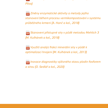
Plíva)
Změny enzymatické aktivity a metody jejího
stanovení během procesu vermikompostování v systému
průběžného krmení (A. Hanč a kol., 2018)
Stanovení přístupné síry v půdě metodou Mehlich 3
(M. Kulhánek a kol., 2018)
Využití analýz frakcí minerální síry v půdě k
optimalizaci hnojení (M. Kulhánek a kol., 2013)
Inovace diagnostiky výživného stavu plodin fosforem
a sírou (O. Sedlář a kol., 2020)