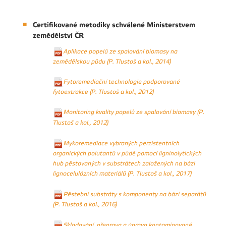
Certifikované metodiky schválené Ministerstvem
zemědělství ČR
Aplikace popelů ze spalování biomasy na
zemědělskou půdu (P. Tlustoš a kol., 2014)
Fytoremediační technologie podporované
fytoextrakce (P. Tlustoš a kol., 2012)
Monitoring kvality popelů ze spalování biomasy (P.
Tlustoš a kol., 2012)
Mykoremediace vybraných perzistentních
organických polutantů v půdě pomocí ligninolytických
hub pěstovaných v substrátech založených na bázi
lignocelulózních materiálů (P. Tlustoš a kol., 2017)
Pěstební substráty s komponenty na bázi separátů
(P. Tlustoš a kol., 2016)
Skladování, přeprava a úprava kontaminované