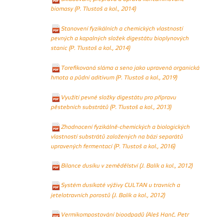
biomasy (P. Tlustoš a kol., 2014)
Stanovení fyzikálních a chemických vlastností
pevných a kapalných složek digestátu bioplynových
stanic (P. Tlustoš a kol., 2014)
Torefikovaná sláma a seno jako upravená organická
hmota a půdní aditivum (P. Tlustoš a kol., 2019)
Využití pevné složky digestátu pro přípravu
pěstebních substrátů (P. Tlustoš a kol., 2013)
Zhodnocení fyzikálně‐chemických a biologických
vlastností substrátů založených na bázi separátů
upravených fermentací (P. Tlustoš a kol., 2016)
Bilance dusíku v zemědělství (J. Balík a kol., 2012)
Systém dusíkaté výživy CULTAN u travních a
jetelotravních porostů (J. Balík a kol., 2012)
Vermikompostování bioodpadů (Aleš Hanč, Petr