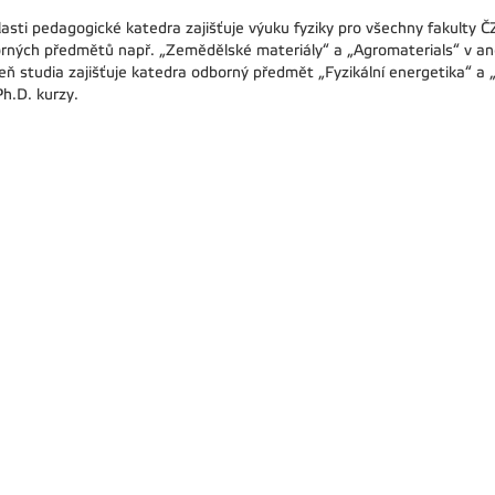
lasti pedagogické katedra zajišťuje výuku fyziky pro všechny fakulty Č
rných předmětů např. „Zemědělské materiály“ a „Agromaterials“ v an
eň studia zajišťuje katedra odborný předmět „Fyzikální energetika“ a 
Ph.D. kurzy.