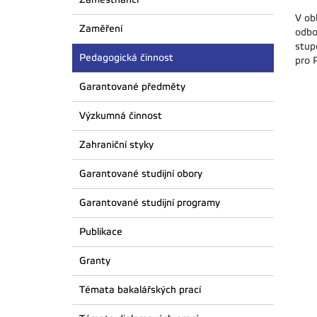
V ob
Zaměření
odbo
stup
Pedagogická činnost
pro 
Garantované předměty
Výzkumná činnost
Zahraniční styky
Garantované studijní obory
Garantované studijní programy
Publikace
Granty
Témata bakalářských prací