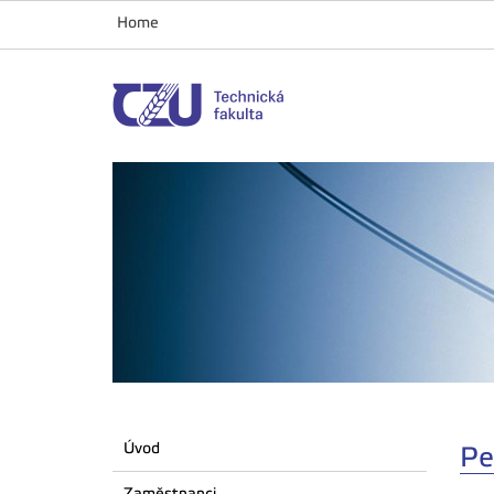
Home
Úvod
Pe
Zaměstnanci