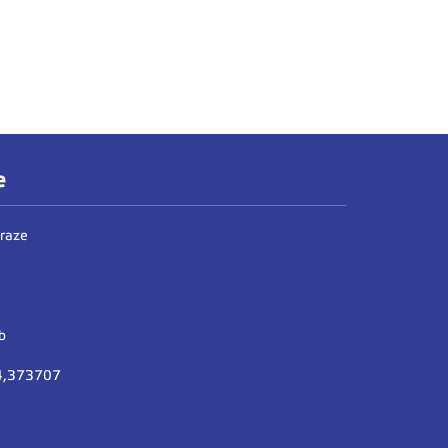
e
Praze
b
14,373707