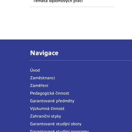
Témata diplomových prací
Navigace
Úvod
Zaměstnanci
Zaměření
Pedagogická činnost
Garantované předměty
Výzkumná činnost
Zahraniční styky
Garantované studijní obory
Garantované studijní programy