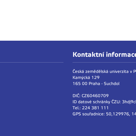
Kontaktní informac
Česká zemědělská univerzita v 
Kamýcká 129
165 00 Praha - Suchdol
DIČ: CZ60460709
ID datové schránky ČZU: 3hdj9c
Tel.: 224 381 111
GPS souřadnice: 50,129976, 