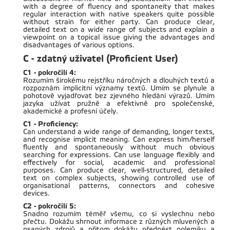
with a degree of fluency and spontaneity that makes
regular interaction with native speakers quite possible
without strain for either party. Can produce clear,
detailed text on a wide range of subjects and explain a
viewpoint on a topical issue giving the advantages and
disadvantages of various options.
C - zdatný uživatel (Proficient User)
C1 - pokročilí 4:
Rozumím širokému rejstříku náročných a dlouhých textů a
rozpoznám implicitní významy textů. Umím se plynule a
pohotově vyjadřovat bez zjevného hledání výrazů. Umím
jazyka užívat pružně a efektivně pro společenské,
akademické a profesní účely.
C1 - Proficiency:
Can understand a wide range of demanding, longer texts,
and recognise implicit meaning. Can express him/herself
fluently and spontaneously without much obvious
searching for expressions. Can use language flexibly and
effectively for social, academic and professional
purposes. Can produce clear, well-structured, detailed
text on complex subjects, showing controlled use of
organisational patterns, connectors and cohesive
devices.
C2 - pokročilí 5:
Snadno rozumím téměř všemu, co si vyslechnu nebo
přečtu. Dokážu shrnout informace z různých mluvených a
psaných zdrojů a přitom dokážu přednést polemiku a