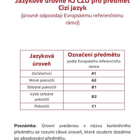
Jazykové úrovně KJ ČZU pro předmět
Cizí jazyk
(úrovně odpovídají Evropskému referenčnímu
rámci)
Označení předmětu
Jazyková
podle Evropského referenčního
úroveň
rámce
A1
Začátečníci
A2
Mírně pokročilí
B1
Středně pokročilí
Vyšší středně
B2
pokročilí
C1
Pokročilí
Poznámka
: Úrovní uvedenou v názvu konkrétního
předmětu se rozumí cílová úroveň, které student dosáhne
po absolvování předmětu.