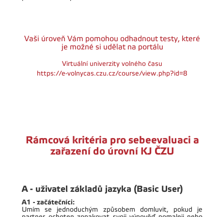
Vaši úroveň Vám pomohou odhadnout testy, které
je možné si udělat na portálu
Virtuální univerzity volného času
https://e-volnycas.czu.cz/course/view.php?id=8
Rámcová kritéria pro sebeevaluaci a
zařazení do úrovní KJ ČZU
A - uživatel základů jazyka (Basic User)
A1 - začátečníci:
Umím se jednoduchým způsobem domluvit, pokud je
partner ochoten zopakovat svoji výpověď pomaleji nebo