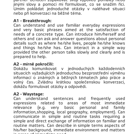
jinými slovy a pomoci mi formulovat, co se snažím říci.
Umím pokládat jednoduché otázky v naléhavé situaci
nebo při konverzaci na běžné téma.
A1 - Breakthrough:
Can understand and use familiar everyday expressions
and very basic phrases aimed at the satisfaction of
needs of a concrete type. Can introduce him/herself and
others and can ask and answer questions about personal
details such as where he/she lives, people he/she knows
and things he/she has. Can interact in a simple way
provided the other person talks slowly and clearly and is
prepared to help.
A2 - mírně pokročilí:
Dokážu komunikovat v jednoduchých každodenních
situacích vyžadujících jednoduchou bezprostřední výměnu
informací o známých a běžných tématech jako práce a
volný čas. Zvládnu krátkou společenskou konverzaci,
dokážu formulovat otázky a odpovědi.
A2 - Waystage:
Can understand sentences and frequently used
expressions related to areas of most immediate
relevance (e.g. very basic personal and family
information,shopping, local geography, employment). Can
communicate in simple and routine tasks requiring a
simple and direct exchange of information on familiar and
routine matters. Can describe in simple terms aspects of
his/her background, immediate environment and matters