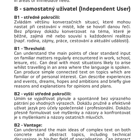
in areas of immediate need.
B - samostatný uživatel (Independent User)
B1 - středně pokročilí:
Zvládám většinu konverzačních situací, které mohou
nastat při cestování v místě, kde se hovoří danou řečí.
Bez přípravy dokážu konverzovat na téma, které je
běžné, zajímá mě nebo souvisí s každodenní realitou
(např. rodina, zájmy, práce, cestování a aktuální události).
B1 - Threshold:
Can understand the main points of clear standard input
on familiar matters regularly encountered in work, school,
leisure, etc. Can deal with most situations likely to arise
whilst travelling in an area where the language is spoken.
Can produce simple connected text on topics which are
familiar or of personal interest. Can describe experiences
and events, dreams, hopes and ambitions and briefly give
reasons and explanations for opinions and plans.
B2 - vyšší středně pokročilí:
Umím se vyjadřovat plynule a spontánně bez výrazného
pátrání po vhodných výrazech. Dokážu pružně a efektivně
užívat jazyk pro účely společenské i profesionální. Dokážu
přesně formulovat své myšlenky a názory a konfrontovat
je s myšlenkami a názory ostatních mluvčích.
B2 - Vantage:
Can understand the main ideas of complex text on both
concrete and abstract topics, including technical
discussions in his/her field of specialisation. Can interact