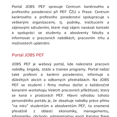
Portál JOBS PEF spravuje Centrum kariérového a
profesního poradenství při PEF ČZU v Praze. Centrum
kariérového a profesního poradenství spolupracuje s
veškerými organizacemi, tj. podniky, institucemi a
zájmovými sdruženími, které mají zájem navázat kontakt
a spolupráci se studenty a absolventy fakulty a
informovat o pracovních nabídkách, pracovním trhu a
možnostech uplatnění.
Portál JOBS PEF
JOBS PEF je webový portál, kde naleznete pracovní
nabídky, brigády, stáže a trainee programy. Portál nabízí
také profesní a kariérní poradenství, informuje o
důležitých akcích a odborných přednáškách. Na JOBS
PEF se studenti i firmy mohou dočíst o každoročně
konaném workshopu Veletrh pracovních příležitostí, který
se koná v prostorách PEF. Hlavní výhodou tohoto
personálního portálu je, že obsahuje nabídky práce přímo
“na míru” studentům a absolventům PEF, to znamená
převážně z oblasti ekonomiky, managementu,
informatiky, obchodu, administrativy apod. Katalog firem