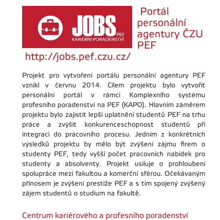
Portál
personální
agentury ČZU
PEF
http://jobs.pef.czu.cz/
Projekt pro vytvoření portálu personální agentury PEF
vznikl v červnu 2014. Cílem projektu bylo vytvořit
personální portál v rámci Komplexního systému
profesního poradenství na PEF (KAPO). Hlavním záměrem
projektu bylo zajistit lepší uplatnění studentů PEF na trhu
práce a zvýšit konkurenceschopnost studentů při
integraci do pracovního procesu. Jedním z konkrétních
výsledků projektu by mělo být zvýšení zájmu firem o
studenty PEF, tedy vyšší počet pracovních nabídek pro
studenty a absolventy. Projekt usiluje o prohloubení
spolupráce mezi fakultou a komerční sférou. Očekávaným
přínosem je zvýšení prestiže PEF a s tím spojený zvýšený
zájem studentů o studium na fakultě.
Centrum kariérového a profesního poradenství