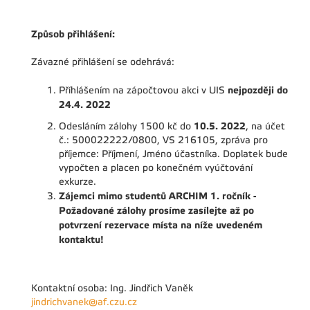
Způsob přihlášení:
Závazné přihlášení se odehrává:
nejpozději do
Příhlášením na zápočtovou akci v UIS
24.4. 2022
10.5. 2022
Odesláním zálohy 1500 kč do
, na účet
č.: 500022222/0800, VS 216105, zpráva pro
příjemce: Příjmení, Jméno účastníka. Doplatek bude
vypočten a placen po konečném vyúčtování
exkurze.
Zájemci mimo studentů ARCHIM 1. ročník -
Požadované zálohy prosíme zasílejte až po
potvrzení rezervace místa na níže uvedeném
kontaktu!
Kontaktní osoba: Ing. Jindřich Vaněk
jindrichvanek@af.czu.cz