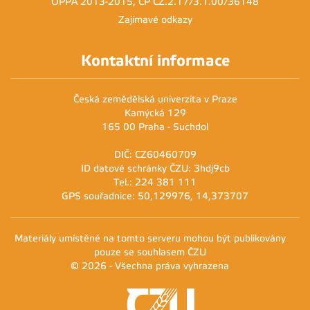
OPPA 2013-2015, ČP CZ.2.17/3.1.00/36148
Zajímavé odkazy
Kontaktní informace
Česká zemědělská univerzita v Praze
Kamýcká 129
165 00 Praha - Suchdol
DIČ: CZ60460709
ID datové schránky ČZU: 3hdj9cb
Tel.: 224 381 111
GPS souřadnice: 50,129976, 14,373707
Materiály umístěné na tomto serveru mohou být publikovány
pouze se souhlasem ČZU
© 2026 - Všechna práva vyhrazena