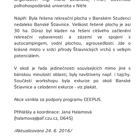
poľnohospodárská univerzita v Nitře
Náplň: Byla řešena rekreační plocha v Banském Studenci
nedaleko Banské Štiavnice. Velikost řešené plochy je asi
30 ha. Důraz byl kladen na řešení citlivého začlenění
rekreační vybavenosti a zázemí ve spojení s
autocampingem, vodní plochou, agrousedlostí. Jde o
krásné místo v srdci přírody Štiavnických vrchů s velkým
potenciálem.
V okolí je řada jedinečností souvisejících mimo jiné s
bánskou minulostí oblasti, byly navštíveny např. i tajchy.
Součástí workshopu byla exkurze po okolí Banské
Štiavnice a celodenní exkurze - viz plakát.
Akce vznikla za podpory programu CEEPUS.
Přihlášky a koordinace: Jana Halamová
(halamovaj@af.czu.cz, D645)
/Aktualizováno 24. 6. 2016/