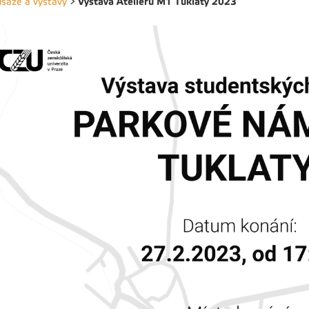
Výstava Ateliéru M1 Tuklaty 2023
isáže a výstavy
>