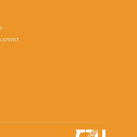
b
14,373707