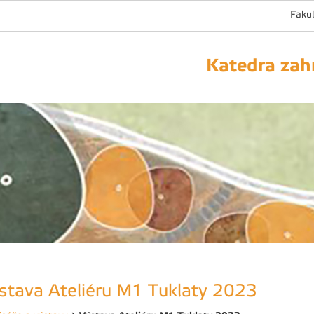
Fakul
Katedra zahr
stava Ateliéru M1 Tuklaty 2023