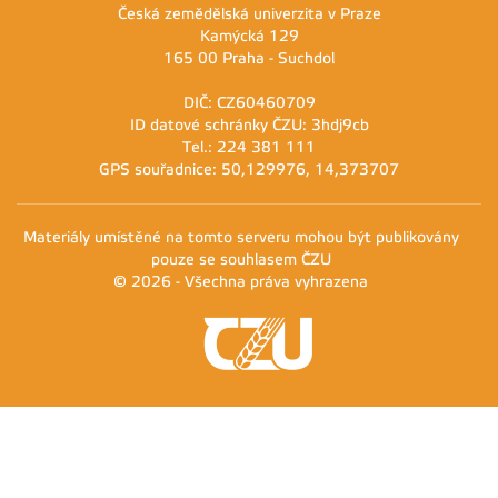
Česká zemědělská univerzita v Praze
Kamýcká 129
165 00 Praha - Suchdol
DIČ: CZ60460709
ID datové schránky ČZU: 3hdj9cb
Tel.: 224 381 111
GPS souřadnice: 50,129976, 14,373707
Materiály umístěné na tomto serveru mohou být publikovány
pouze se souhlasem ČZU
© 2026 - Všechna práva vyhrazena