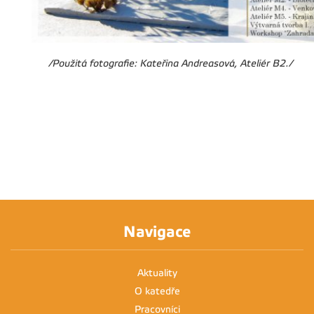
/Použitá fotografie: Kateřina Andreasová, Ateliér B2./
Navigace
Aktuality
O katedře
Pracovníci