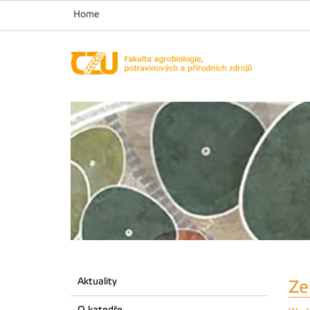
Home
Aktuality
Ze
O katedře