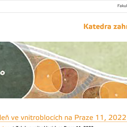
Fakul
Katedra zahr
leň ve vnitroblocích na Praze 11, 2022