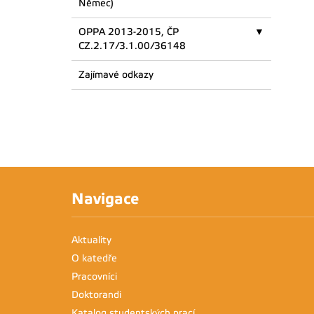
Němec)
OPPA 2013-2015, ČP
CZ.2.17/3.1.00/36148
Zajímavé odkazy
Navigace
Aktuality
O katedře
Pracovníci
Doktorandi
Katalog studentských prací