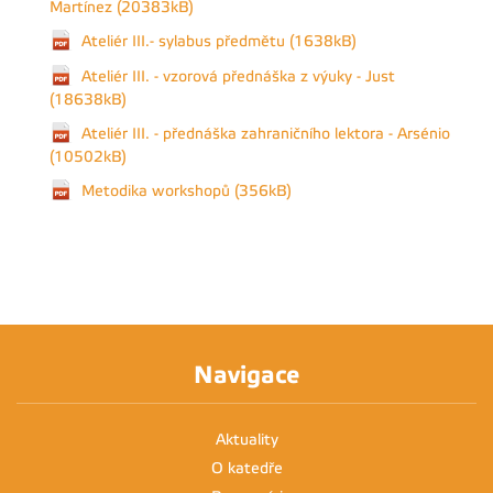
Martínez (20383kB)
Ateliér III.- sylabus předmětu (1638kB)
Ateliér III. - vzorová přednáška z výuky - Just
(18638kB)
Ateliér III. - přednáška zahraničního lektora - Arsénio
(10502kB)
Metodika workshopů (356kB)
Navigace
Aktuality
O katedře