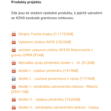
Produkty projektu
Zde jsou ke stažení výsledné produkty, k jejichž vytvoření
se KZKA zavázala grantovou smlouvou.
Skripta Tvorba krajiny (111752kB)
Vybavení učebny A435 (1622kB)
seznam vybavení učebny AF435 financované z
grantu OPPA (91kB)
Metodika výuky předmětů ateliér I. - III. (512kB)
Ateliér I - sylabus předmětu (1419kB)
Ateliér I. - vzorová prezentace z výuky (1774kB)
Ateliér I.- přednáška zahraničního lektora - Ribeiro
(20411kB)
Ateliér II. - sylabus předmětu (1520kB)
Ateliér II. - přednáška zahraničního lektora - Calaza