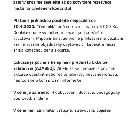
zálohy prosíme zasílejte až po potvrzení rezervace
místa na uvedeném kontaktu!
Platbu s přihláškou posílejte nejpozději do
10.4.2022
.
Předpokládaná celková cena cca 3 000 Kč.
Doplatek bude vypočten a placen po konečném
vyúčtování. Připomínáme, že rychlé přihlášení má pozitivní
vliv na včasné objednávky ubytovacích kapacit a může
snížit konečnou cenu exkurze.
Exkurze je povinná ke splnění předmětu Exkurze
zahraniční (AZA38Z).
Víte-li, že se nemůžete povinné
exkurze účastnit nebo řešíte jakékoliv nestandardnosti,
neprodleně o tom prosím informujte.
V ceně je zahrnuto
: 4x ubytování, doprava, pedagogický
doprovod, snídaně
V ceně není zahrnuto
: vstupné, stravování, pojištění