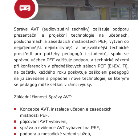
Správa AVT (audiovizuální techniky) zajišťuje podporu
prezentační a projekční technologie na učebnách,
posluchárnách a zasedacích místnostech PEF, vytváří co
nejpříjemnější, nejintuitivnější a nejkvalitnější technické
prostředí pro potřeby pedagogů i studentů, spolu se
správou učeben PEF zajišťuje podporu a technické zázemí
při konferencích v přednáškových sálech PEF (EI-EV, TI),
na začátku každého roku poskytuje zaškolení pedagogů
na již zavedené a případně i nové technologie, se kterými
se pedagog může setkat v rámci výuky.
Základní činnosti Správy AVT:
Koncepce AVT, instalace učeben a zasedacích
místností PEF,
půjčování AVT vybavení,
správa a evidence AVT vybavení na PEF,
podpora a metodické vedení služeb,