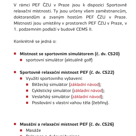
V rámci PEF ČZU v Praze jsou k dispozici Sportovně
relaxační místnosti. Ty jsou určeny všem zaměstnancům,
doktorandům a zvaným hostům PEF ČZU v Praze.
Místnosti jsou umístěny v prostorech PEF ČZU v Praze, v
1. podzemním podlaží v budově CEMS II.
Konkrétně se jedná o:
Místnost se sportovním simulátorem (č. dv. CS20)
sportovní simulátor (aktuálně golf)
Sportovně relaxační místnost PEF (č. dv. CS22)
Využití sportovního vybavení:
Běžecký simulátor (
základní návod
);
Cyklistický simulátor (
základní návod
);
Veslařský simulátor (
základní návod
);
Posilování s vlastní vahou těla (žebřiny).
Masážní a relaxační místnost PEF (č. dv. CS26)
Masáže