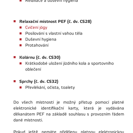
Relaxace a duševní hygiena
Relaxační místnost PEF (č. dv. CS28)
Cvičení jógy
Posilování s vlastní vahou těla
Duševní hygiena
Protahování
Kolárnu (č. dv. CS30)
Krátkodobé uložení jízdního kola a sportovního
oblečení
Sprchy (č. dv. CS32)
Převlékání, očista, toalety
Do všech místností je možný přístup pomocí platné
elektronické identifikační karty, která je vydávána
děkanátem PEF na základě souhlasu s provozním řádem
dané místnosti.
Pokud ještě nemáte přidělenu platnou elektronickou