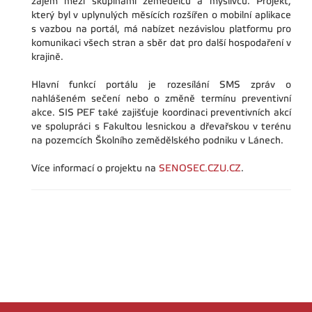
zájem mezi skupinami zemědělců a myslivců. Projekt,
který byl v uplynulých měsících rozšířen o mobilní aplikace
s vazbou na portál, má nabízet nezávislou platformu pro
komunikaci všech stran a sběr dat pro další hospodaření v
krajině.
Hlavní funkcí portálu je rozesílání SMS zpráv o
nahlášeném sečení nebo o změně termínu preventivní
akce. SIS PEF také zajišťuje koordinaci preventivních akcí
ve spolupráci s Fakultou lesnickou a dřevařskou v terénu
na pozemcích Školního zemědělského podniku v Lánech.
Více informací o projektu na
SENOSEC.CZU.CZ
.