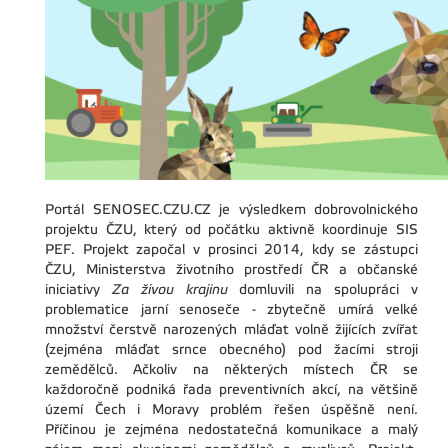
Portál SENOSEC.CZU.CZ je výsledkem dobrovolnického
projektu ČZU, který od počátku aktivně koordinuje SIS
PEF. Projekt započal v prosinci 2014, kdy se zástupci
ČZU, Ministerstva životního prostředí ČR a občanské
iniciativy
Za živou krajinu
domluvili na spolupráci v
problematice jarní senoseče - zbytečně umírá velké
množství čerstvě narozených mláďat volně žijících zvířat
(zejména mláďat srnce obecného) pod žacími stroji
zemědělců. Ačkoliv na některých místech ČR se
každoročně podniká řada preventivních akcí, na většině
území Čech i Moravy problém řešen úspěšně není.
Příčinou je zejména nedostatečná komunikace a malý