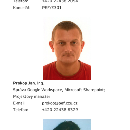
Telefon:
+420 22438 2054
Kancelář:
PEF/E301
Prokop Jan
, Ing.
Správa Google Workspace, Microsoft Sharepoint;
Projektový manažer
E-mail:
prokop@pef.czu.cz
Telefon:
+420 22438 6329