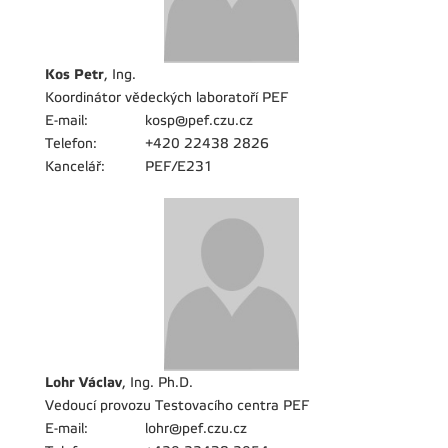
Kos Petr
, Ing.
Koordinátor vědeckých laboratoří PEF
E-mail:
kosp@pef.czu.cz
Telefon:
+420 22438 2826
Kancelář:
PEF/E231
Lohr Václav
, Ing. Ph.D.
Vedoucí provozu Testovacího centra PEF
E-mail:
lohr@pef.czu.cz