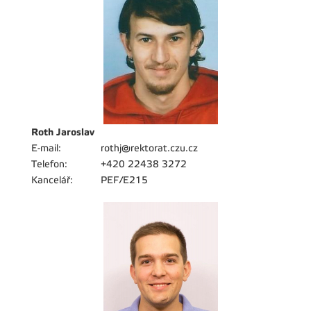
Roth Jaroslav
E-mail:
rothj@rektorat.czu.cz
Telefon:
+420 22438 3272
Kancelář:
PEF/E215