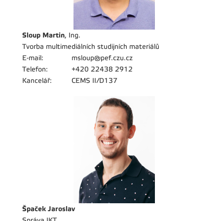
Sloup Martin
, Ing.
Tvorba multimediálních studijních materiálů
E-mail:
msloup@pef.czu.cz
Telefon:
+420 22438 2912
Kancelář:
CEMS II/D137
Špaček Jaroslav
Správa IKT