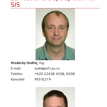
SIS
Hradecký Ondřej
, Ing.
E-mail:
aule@pef.czu.cz
Telefon:
+420 22438 4338, 6338
Kancelář:
PEF/E219