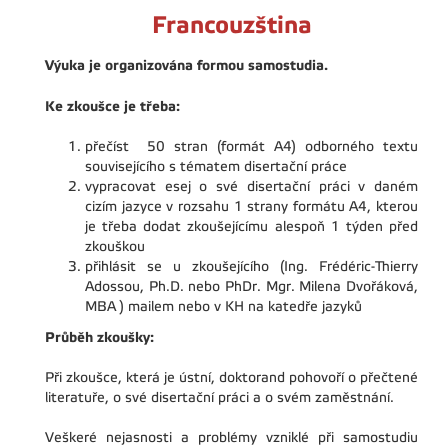
Francouzština
Výuka je organizována formou samostudia.
Ke zkoušce je třeba:
přečíst 50 stran (formát A4) odborného textu
souvisejícího s tématem disertační práce
vypracovat esej o své disertační práci v daném
cizím jazyce v rozsahu 1 strany formátu A4, kterou
je třeba dodat zkoušejícímu alespoň 1 týden před
zkouškou
přihlásit se u zkoušejícího (Ing. Frédéric-Thierry
Adossou, Ph.D. nebo PhDr. Mgr. Milena Dvořáková,
MBA ) mailem nebo v KH na katedře jazyků
Průběh zkoušky:
Při zkoušce, která je ústní, doktorand pohovoří o přečtené
literatuře, o své disertační práci a o svém zaměstnání.
Veškeré nejasnosti a problémy vzniklé při samostudiu