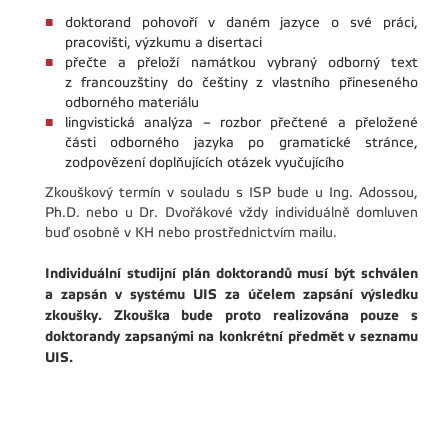
doktorand pohovoří v daném jazyce o své práci,
pracovišti, výzkumu a disertaci
přečte a přeloží namátkou vybraný odborný text
z francouzštiny do češtiny z vlastního přineseného
odborného materiálu
lingvistická analýza – rozbor přečtené a přeložené
části odborného jazyka po gramatické stránce,
zodpovězení doplňujících otázek vyučujícího
Zkouškový termín v souladu s ISP bude u Ing. Adossou,
Ph.D. nebo u Dr. Dvořákové vždy individuálně domluven
buď osobně v KH nebo prostřednictvím mailu.
Individuální studijní plán doktorandů musí být schválen
a zapsán v systému UIS za účelem zapsání výsledku
zkoušky. Zkouška bude proto realizována pouze s
doktorandy zapsanými na konkrétní předmět v seznamu
UIS.