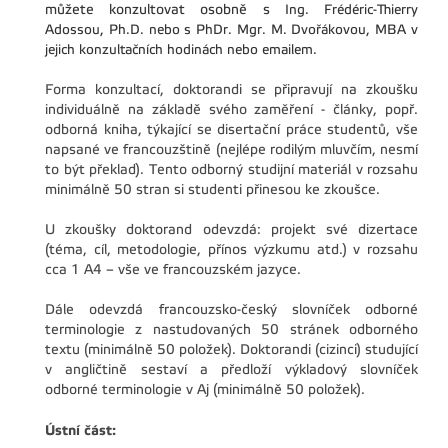
můžete konzultovat osobně s
Ing. Frédéric-Thierry
Adossou, Ph.D. nebo s PhDr. Mgr. M. Dvořákovou, MBA v
jejich konzultačních hodinách nebo emailem.
Forma konzultací, doktorandi se připravují na zkoušku
individuálně na základě svého zaměření - články, popř.
odborná kniha, týkající se disertační práce studentů, vše
napsané ve francouzštině (nejlépe rodilým mluvčím, nesmí
to být překlad). Tento odborný studijní materiál v rozsahu
minimálně 50 stran si studenti přinesou ke zkoušce.
U zkoušky doktorand odevzdá: projekt své dizertace
(téma, cíl, metodologie, přínos výzkumu atd.) v rozsahu
cca 1 A4 – vše ve francouzském jazyce.
Dále odevzdá francouzsko-český slovníček odborné
terminologie z nastudovaných 50 stránek odborného
textu (minimálně 50 položek). Doktorandi (cizinci) studující
v angličtině sestaví a předloží výkladový slovníček
odborné terminologie v Aj (minimálně 50 položek).
Ústní část: