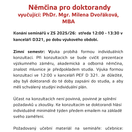
Němčina pro doktorandy
vyučující: PhDr. Mgr. Milena Dvořáková,
MBA
Konání seminářů v ZS 2025/26: středa 12:00 - 13:30 v
kanceláři D321, po dobu výukového období.
Zimní semestr: V
ýuka probíhá formou individuálních
konzultací. Při konzultacích se bude cvičit prezentace
výzkumného záměru, akademická a odborná němčina,
znalost mluvnice je předpokladem studia. Výuka formou
konzultací ve 12:00 v kanceláři PEF D 321. Je důležité,
aby byli doktorandi do té doby zapsáni do studia, a aby
měli schválený studijní individuální plán.
Účast na konzultacích není povinná, povinné je splnění
požadavků u zkoušky. Ke konzultacím se doktorandi hlásí
individuálně minimálně týden předem emailem na základě
svého zaměření.
Požadovaný učební materiál na semináře: učebnice: