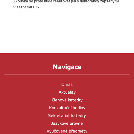
Zkouška se proto bude realizovat jen s doktorandy zapsanými
v seznamu UIS.
Navigace
O nás
Aktuality
Členové katedry
Konzultační hodiny
Sekretariát katedry
Jazykové úrovně
Vyučované předměty