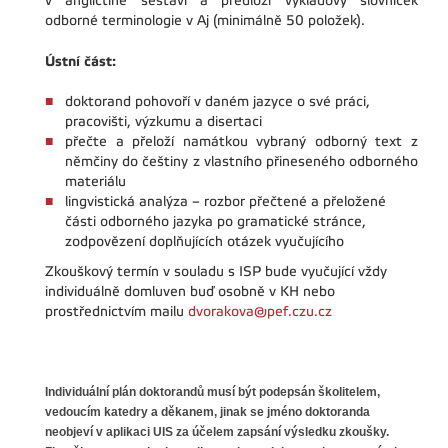
v angličtině sestaví a předloží výkladový slovníček
odborné terminologie v Aj (minimálně 50 položek).
Ústní část:
doktorand pohovoří v daném jazyce o své práci,
pracovišti, výzkumu a disertaci
přečte a přeloží namátkou vybraný odborný text z
němčiny do češtiny z vlastního přineseného odborného
materiálu
lingvistická analýza – rozbor přečtené a přeložené
části odborného jazyka po gramatické stránce,
zodpovězení doplňujících otázek vyučujícího
Zkouškový termín v souladu s ISP bude vyučující vždy
individuálně domluven buď osobně v KH nebo
prostřednictvím mailu
dvorakova@pef.czu.cz
Individuální plán doktorandů musí být podepsán školitelem,
vedoucím katedry a děkanem, jinak se jméno doktoranda
neobjeví v aplikaci UIS za účelem zapsání výsledku zkoušky.