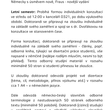
Německy s úsměvem nově, Fraus - novější vydání
Letní semestr:
Probíhá formou individuálních konzultací
ve
středu od 12:00 v kanceláři D321, po dobu výukového
období.
Doktorandi se připravují na zkoušku individuálně
na základě svého zaměření a spojí se s dr. Dvořákovou na
konzultace ve stanoveném čase.
Forma konzultací, doktorandi se připravují na zkoušku
individuálně na základě svého zaměření - články, popř.
odborná kniha, týkající se disertační práce studentů, vše
napsané v němčině (nejlépe rodilým mluvčím, nesmí to být
překlad). Tento odborný studijní materiál v rozsahu
minimálně 50 stran si studenti přinesou ke zkoušce.
U zkoušky doktorand odevzdá projekt své dizertace
(téma, cíl, metodologie, přínos výzkumu atd.) v rozsahu
cca 1 A4 – v německém jazyce.
Dále odevzdá německo-český slovníček odborné
terminologie z nastudovaných 50 stránek odborného
textu (minimálně 50 položek). Doktorandi (cizinci) studující