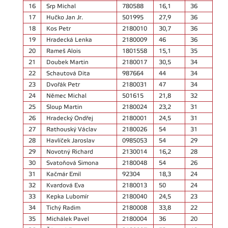
16
Srp Michal
780588
16,1
36
17
Hučko Jan Jr.
501995
27,9
36
18
Kos Petr
2180010
30,7
36
19
Hradecká Lenka
2180009
46
36
20
Rameš Alois
1801558
15,1
35
21
Doubek Martin
2180017
30,5
34
22
Schautová Dita
987664
44
34
23
Dvořák Petr
2180031
47
34
24
Němec Michal
501615
21,8
32
25
Sloup Martin
2180024
23,2
31
26
Hradecký Ondřej
2180001
24,5
31
27
Rathouský Václav
2180026
54
31
28
Havlíček Jaroslav
0985053
54
29
29
Novotný Richard
2130014
16,2
28
30
Svatoňová Simona
2180048
54
26
31
Kačmár Emil
92304
18,3
24
32
Kvardová Eva
2180013
50
24
33
Kepka Lubomír
2180040
24,5
23
34
Tichý Radim
2180008
33,8
22
35
Michálek Pavel
2180004
36
20