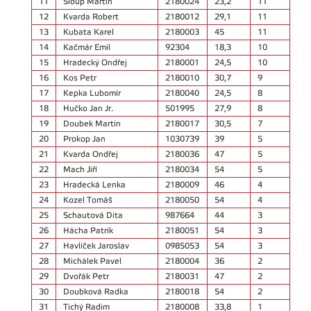
11
Sloup Martin
2180024
23,2
11
12
Kvarda Robert
2180012
29,1
11
13
Kubata Karel
2180003
45
11
14
Kačmár Emil
92304
18,3
10
15
Hradecký Ondřej
2180001
24,5
10
16
Kos Petr
2180010
30,7
9
17
Kepka Lubomír
2180040
24,5
8
18
Hučko Jan Jr.
501995
27,9
8
19
Doubek Martin
2180017
30,5
7
20
Prokop Jan
1030739
39
5
21
Kvarda Ondřej
2180036
47
5
22
Mach Jiří
2180034
54
5
23
Hradecká Lenka
2180009
46
4
24
Kozel Tomáš
2180050
54
4
25
Schautová Dita
987664
44
3
26
Hácha Patrik
2180051
54
3
27
Havlíček Jaroslav
0985053
54
3
28
Michálek Pavel
2180004
36
2
29
Dvořák Petr
2180031
47
2
30
Doubková Radka
2180018
54
2
31
Tichý Radim
2180008
33,8
1