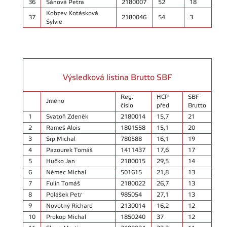
36
Šánová Petra
2180007
52
18
Kobzev Kotásková
37
2180046
54
3
Sylvie
Výsledková listina Brutto SBF
Reg.
HCP
SBF
Jméno
číslo
před
Brutto
1
Svatoň Zdeněk
2180014
15,7
21
2
Rameš Alois
1801558
15,1
20
3
Srp Michal
780588
16,1
19
4
Pazourek Tomáš
1411437
17,6
17
5
Hučko Jan
2180015
29,5
14
6
Němec Michal
501615
21,8
13
7
Fulín Tomáš
2180022
26,7
13
8
Polášek Petr
985054
27,1
13
9
Novotný Richard
2130014
16,2
12
10
Prokop Michal
1850240
37
12