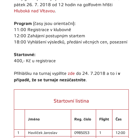
pátek 26. 7. 2018 od 12 hodin na golfovém hřišti
Hluboká nad Vltavou
.
Program
(časy jsou orientační):
11:00 Registrace v klubovně
12:00 Zahájení postupným startem
18:00 Vyhlášení výsledků, předání věcných cen, posezení
Startovné:
400,- Kč u registrace
v
Přihlášku na turnaj vyplňte
zde
do 24. 7.2018 a to i
případě, že se turnaje nezúčastníte
.
Startovní listina
Jméno
Reg. číslo
Flight
Čas
1
Havlíček Jaroslav
0985053
1
12:00