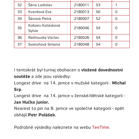
32
Šána Ladislav
2180011
53
1
33
Kvardová Eva
2180013
50
0
34
Šánová Petra
2180007
52
0
Kobzev Kotásková
35
2180046
54
0
Sylvie
36
Rathouský Václav
2180026
54
0
37
Svatoňová Simona
2180048
54
0
vložené dovednostní
I tentokrát byl turnaj obohacen o
soutěže
a zde jsou výsledky:
Michal
Longest drive na 14. jamce v mužské kategorii -
Srp
.
Longest drive na 14. jamce v ženské/dětské kategorii -
Jan Hučko junior
.
Nearest to pin na 8. jamce ve společné kategorii - opět
Petr Polášek
obhájil
.
Podrobné výsledky naleznete na webu
TeeTime
.