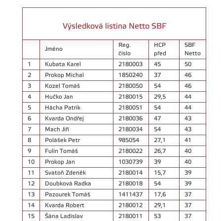
Výsledková listina Netto SBF
Reg.
HCP
SBF
Jméno
číslo
před
Netto
1
Kubata Karel
2180003
45
50
2
Prokop Michal
1850240
37
46
3
Kozel Tomáš
2180050
54
46
4
Hučko Jan
2180015
29,5
44
5
Hácha Patrik
2180051
54
44
6
Kvarda Ondřej
2180036
47
43
7
Mach Jiří
2180034
54
43
8
Polášek Petr
985054
27,1
41
9
Fulín Tomáš
2180022
26,7
40
10
Prokop Jan
1030739
39
40
11
Svatoň Zdeněk
2180014
15,7
39
12
Doubková Radka
2180018
54
39
13
Pazourek Tomáš
1411437
17,6
37
14
Kvarda Robert
2180012
29,1
37
15
Šána Ladislav
2180011
53
37