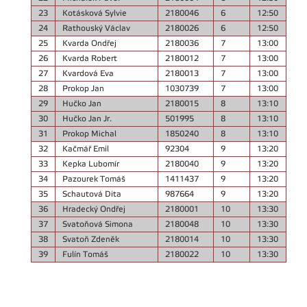
23
Kotásková Sylvie
2180046
6
12:50
24
Rathouský Václav
2180026
6
12:50
25
Kvarda Ondřej
2180036
7
13:00
26
Kvarda Robert
2180012
7
13:00
27
Kvardová Eva
2180013
7
13:00
28
Prokop Jan
1030739
7
13:00
29
Hučko Jan
2180015
8
13:10
30
Hučko Jan Jr.
501995
8
13:10
31
Prokop Michal
1850240
8
13:10
32
Kačmář Emil
92304
9
13:20
33
Kepka Lubomír
2180040
9
13:20
34
Pazourek Tomáš
1411437
9
13:20
35
Schautová Dita
987664
9
13:20
36
Hradecký Ondřej
2180001
10
13:30
37
Svatoňová Simona
2180048
10
13:30
38
Svatoň Zdeněk
2180014
10
13:30
39
Fulín Tomáš
2180022
10
13:30