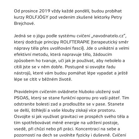
Od prosince 2019 vždy každé pondělí, budou probíhat
kurzy ROLFJÓGY pod vedením zkušené lektorky Petry
Brejchové.
Jedná se o jógu podle systému cvičení „navodnatelo.cz“,
který dodržuje principy ROLFTERAPIE (terapeutický směr
nápravy těla přes uvolňování fascií). Jde o unikátní a velmi
efektivní metodu, která napravuje tělo, žádoucím
způsobem ho tvaruje, učí jak je používat, aby nebolelo a
cítili jste se v něm dobře. Postupně si osvojíte řadu
nástrojů, které vám budou pomáhat lépe vypadat a ještě
lépe se cítit v běžném životě.
Pravidelným cvičením ovládnete hluboko uložený sval
PSOAS, který se stane funkční oporou pro vaši páteř. Tím
odstraníte bolesti zad a prodloužíte se v pase. Stanete
se delší, štíhlejší a vaše klouby získají více prostoru.
Osvojíte si jak využívat gravitaci ve prospěch svého těla a
tím spotřebovávat méně energie na udržení postoje,
vsedě, při chůzi nebo při práci. Koncentrací na sebe a
pozorností na dech se uvolníte fyzicky i duševně. Cvičení