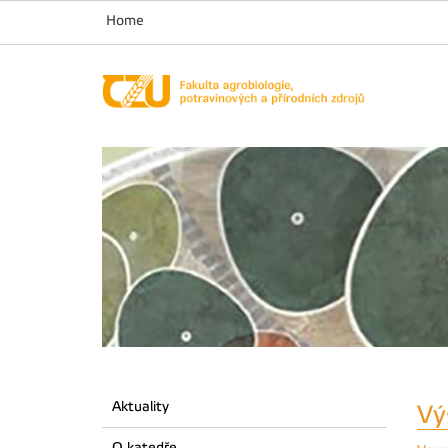
Home
Aktuality
Vý
O katedře