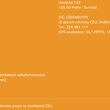
Kamýcká 129
165 00 Praha - Suchdol
DIČ: CZ60460709
ID datové schránky ČZU: 3hdj9c
Tel.: 224 381 111
GPS souřadnice: 50,129976, 
tikálních velkoformátových
mec)
likovány pouze se souhlasem ČZU