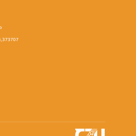
b
14,373707