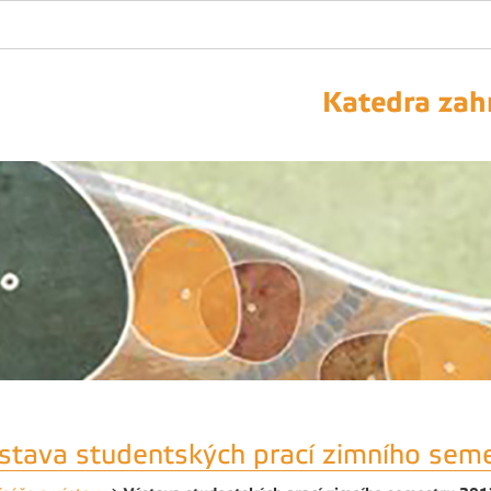
Katedra zahr
stava studentských prací zimního se