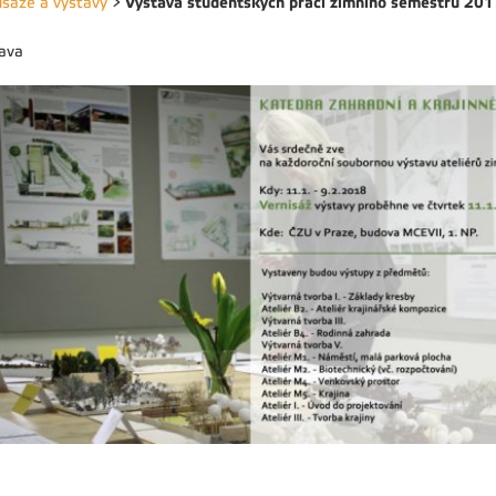
Výstava studentských prací zimního semestru 20
isáže a výstavy
>
ava