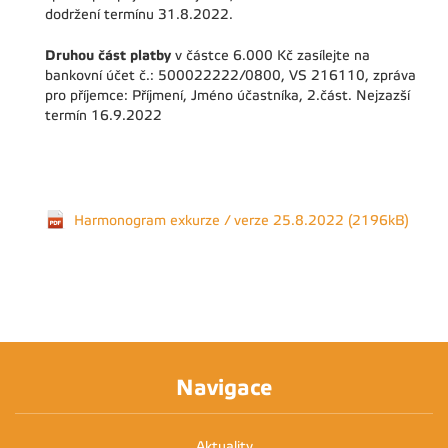
dodržení termínu 31.8.2022.
Druhou část platby
v částce 6.000 Kč zasílejte na
bankovní účet č.: 500022222/0800, VS 216110, zpráva
pro příjemce: Příjmení, Jméno účastníka, 2.část. Nejzazší
termín 16.9.2022
Harmonogram exkurze / verze 25.8.2022 (2196kB)
Navigace
Aktuality