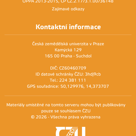
OPPA 2013-2015, ČP CZ.2.17/3.1.00/36148
Zajímavé odkazy
Kontaktní informace
Česká zemědělská univerzita v Praze
Kamýcká 129
165 00 Praha - Suchdol
DIČ: CZ60460709
ID datové schránky ČZU: 3hdj9cb
Tel.: 224 381 111
GPS souřadnice: 50,129976, 14,373707
Materiály umístěné na tomto serveru mohou být publikovány
pouze se souhlasem ČZU
© 2026 - Všechna práva vyhrazena