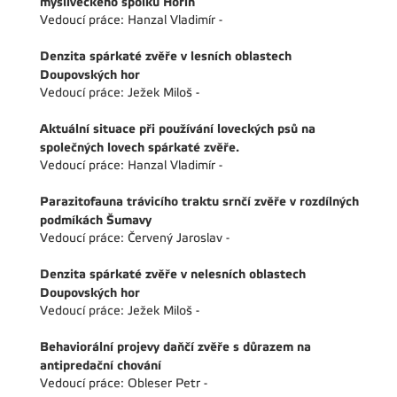
mysliveckého spolku Hořín
Vedoucí práce: Hanzal Vladimír -
Denzita spárkaté zvěře v lesních oblastech
Doupovských hor
Vedoucí práce: Ježek Miloš -
Aktuální situace při používání loveckých psů na
společných lovech spárkaté zvěře.
Vedoucí práce: Hanzal Vladimír -
Parazitofauna trávicího traktu srnčí zvěře v rozdílných
podmíkách Šumavy
Vedoucí práce: Červený Jaroslav -
Denzita spárkaté zvěře v nelesních oblastech
Doupovských hor
Vedoucí práce: Ježek Miloš -
Behaviorální projevy daňčí zvěře s důrazem na
antipredační chování
Vedoucí práce: Obleser Petr -