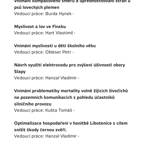
Vnímání kompasového směru a upřednostňování stran u
psů loveckých plemen
Vedoucí práce: Burda Hynek -
Myslivost a lov ve Finsku
Vedoucí práce: Hart Vlastimil -
Vnímání myslivosti u dětí školního věku
Vedoucí práce: Obleser Petr -
Návrh využití elektrovodu pro zvýšení úživnosti obory
Slapy
Vedoucí práce: Hanzal Vladimír -
Vnímání problematiky mortality volně žijících živočichů
na pozemních komunikacích z pohledu účastníků
silničního provozu
Vedoucí práce: Kušta Tomáš -
Optimalizace hospodaření v honitbě Libotenice s cílem
snížit škody černou zvěří.
Vedoucí práce: Hanzal Vladimír -