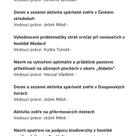
Denní a sezónní aktivita spárkaté zvěře v Českém
středohoří
Vedoucí práce: Ježek Miloš -
Vyhodnocení problematiky ztrát srnčat při senosečích v
honitbě Medard
Vedoucí práce: Kušta Tomáš -
Návrh na vytvoření optimální a průběžné pastevní
příležitosti na úživných plochách v oboře „Aldašín“.
Vedoucí práce: Hanzal Vladimír -
Denní a sezónní aktivita spárkaté zvěře v Doupovských
horách
Vedoucí práce: Ježek Miloš -
Aktivita zvěře na přikrmovacích místech
Vedoucí práce: Ježek Miloš -
Návrh opatření na podporu biodiverzity v honitbě