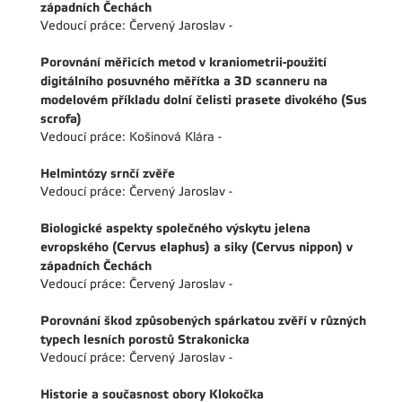
západních Čechách
Vedoucí práce: Červený Jaroslav -
Porovnání měřicích metod v kraniometrii-použití
digitálního posuvného měřítka a 3D scanneru na
modelovém příkladu dolní čelisti prasete divokého (Sus
scrofa)
Vedoucí práce: Košinová Klára -
Helmintózy srnčí zvěře
Vedoucí práce: Červený Jaroslav -
Biologické aspekty společného výskytu jelena
evropského (Cervus elaphus) a siky (Cervus nippon) v
západních Čechách
Vedoucí práce: Červený Jaroslav -
Porovnání škod způsobených spárkatou zvěří v různých
typech lesních porostů Strakonicka
Vedoucí práce: Červený Jaroslav -
Historie a současnost obory Klokočka