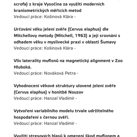
scrofa) z kraje Vysočina za využití moderních
kraniometrických měřících metod
Vedoucí práce: Košinová Klára -
Určování věku jelení zvěře (Cervus elaphus) dle
Mitchellovy metody (Mitchell, 1963) a její srovnání s
odhadem věku v myslivecké praxi v oblasti Šumavy
Vedoucí práce: Košinová Klára -
Vliv laterality muflonů na magnetický alignment v Zoo
Hluboká.
Vedoucí práce: Nováková Petra -
Vyhodnocení věkové struktury ulovené jelení zvěře
(Cervus elaphus) v honitbě Nouzov
Vedoucí práce: Hanzal Vladimír -
Vytvoření variabilního modelu trvale udržitelného
hospodaření s černou zvěří.
Vedoucí práce: Hanzal Vladimír -
Využití stresových hlasů k omezení škod muflonem a