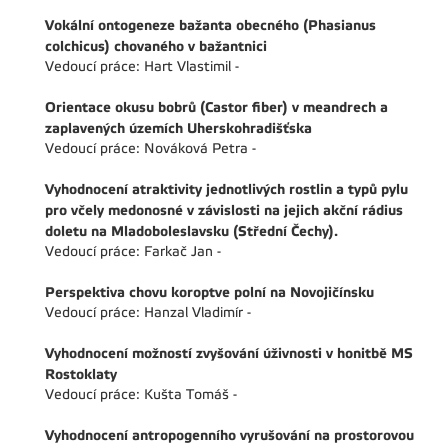
Vokální ontogeneze bažanta obecného (Phasianus
colchicus) chovaného v bažantnici
Vedoucí práce: Hart Vlastimil -
Orientace okusu bobrů (Castor fiber) v meandrech a
zaplavených územích Uherskohradišťska
Vedoucí práce: Nováková Petra -
Vyhodnocení atraktivity jednotlivých rostlin a typů pylu
pro včely medonosné v závislosti na jejich akční rádius
doletu na Mladoboleslavsku (Střední Čechy).
Vedoucí práce: Farkač Jan -
Perspektiva chovu koroptve polní na Novojičínsku
Vedoucí práce: Hanzal Vladimír -
Vyhodnocení možností zvyšování úživnosti v honitbě MS
Rostoklaty
Vedoucí práce: Kušta Tomáš -
Vyhodnocení antropogenního vyrušování na prostorovou