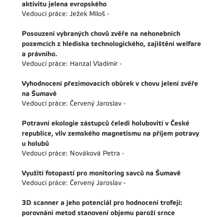
aktivitu jelena evropského
Vedoucí práce: Ježek Miloš -
Posouzení vybraných chovů zvěře na nehonebních
pozemcích z hlediska technologického, zajištění welfare
a právního.
Vedoucí práce: Hanzal Vladimír -
Vyhodnocení přezimovacích obůrek v chovu jelení zvěře
na Šumavě
Vedoucí práce: Červený Jaroslav -
Potravní ekologie zástupců čeledi holubovití v České
republice, vliv zemského magnetismu na příjem potravy
u holubů
Vedoucí práce: Nováková Petra -
Využití fotopastí pro monitoring savců na Šumavě
Vedoucí práce: Červený Jaroslav -
3D scanner a jeho potenciál pro hodnocení trofejí:
porovnání metod stanovení objemu paroží srnce