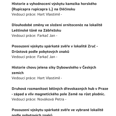
Historie a vyhodnocení výskytu kamzíka horského
(Rupicapra rupicapra L.) na Děčínsku
Vedoucí práce: Hart Vlastimil -
Dlouhodobé změny ve složení ornitocenóz na lokalitě
Leštinské tůně na Zábřežsku
Vedoucí práce: Farkač Jan -
Posouzení výskytu spárkaté zvěře v lokalitě Zruč -
Drůstová podle pobytových znaků
Vedoucí práce: Farkač Jan -
Historie chovu jelena siky Dybowského v Českých
zemích
Vedoucí práce: Hart Vlastimil -
Druhová rozmanitost běžných dřevokazných hub v Praze
- západ a vliv magnetického pole Země na růst plodnic.
Vedoucí práce: Nováková Petra -
Posouzení výskytu spárkaté zvěře ve vybrané lokalitě
podle pobytových znaků.