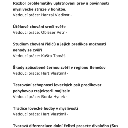
Rozbor problematiky uplatňování práv a povinností
myslivecké stráže v honitbě.
Vedoucí práce: Hanzal Vladimír -
Útěkové chování srnčí zvěře
Vedoucí práce: Obleser Petr -
Studium chování řidičů a jejich predikce možnosti
nehody se zvěří
Vedoucí práce: Kušta Tomáš -
Škody způsobené černou zvěří v regionu Benešov
Vedoucí práce: Hart Vlastimil -
Testování schopností loveckých psů predikovat
pohybovou trajektorii majitele
Vedoucí práce: Burda Hynek -
Tradice lovecké hudby v myslivosti
Vedoucí práce: Hart Vlastimil -
Tvarová diferenciace dolní čelisti prasete divokého (Sus