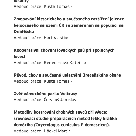
lokality
Vedoucí práce: Kušta Tomáš -
Zmapování historického a současného rozšíření jelence
běloocasého na území ČR se zaměřením na populaci na
Dobříšsku
Vedoucí práce: Hart Vlastimil -
Kooperativní chování loveckých psů při společných
lovech
Vedoucí práce: Benediktová Kateřina -
Původ, chov a současné uplatnění Bretaňského ohaře
Vedoucí práce: Kušta Tomáš -
Zvěř zámeckého parku Veltrusy
Vedoucí práce: Červený Jaroslav -
Metodiky kostrování drobných savců při výuce:
srovnávací studie preparačních metod lebky králíka
domácího (Oryctolagus cuniculus f. domesticus).
Vedoucí práce: Häckel Martin -