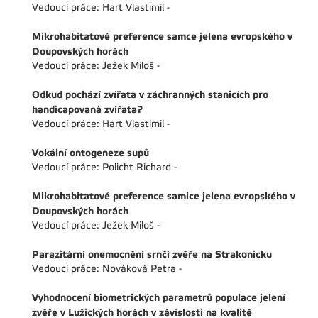
Vedoucí práce: Hart Vlastimil -
Mikrohabitatové preference samce jelena evropského v
Doupovských horách
Vedoucí práce: Ježek Miloš -
Odkud pochází zvířata v záchranných stanicích pro
handicapovaná zvířata?
Vedoucí práce: Hart Vlastimil -
Vokální ontogeneze supů
Vedoucí práce: Policht Richard -
Mikrohabitatové preference samice jelena evropského v
Doupovských horách
Vedoucí práce: Ježek Miloš -
Parazitární onemocnění srnčí zvěře na Strakonicku
Vedoucí práce: Nováková Petra -
Vyhodnocení biometrických parametrů populace jelení
zvěře v Lužických horách v závislosti na kvalitě