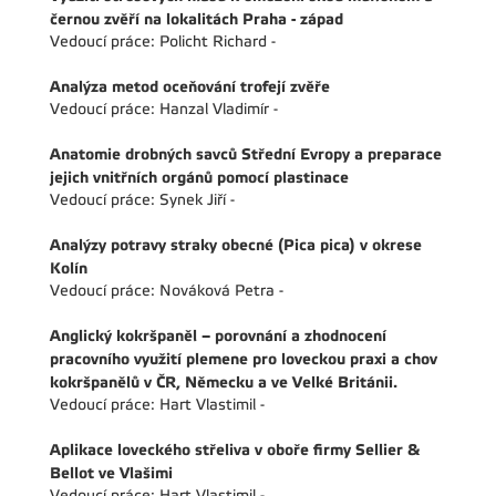
černou zvěří na lokalitách Praha - západ
Vedoucí práce: Policht Richard -
Analýza metod oceňování trofejí zvěře
Vedoucí práce: Hanzal Vladimír -
Anatomie drobných savců Střední Evropy a preparace
jejich vnitřních orgánů pomocí plastinace
Vedoucí práce: Synek Jiří -
Analýzy potravy straky obecné (Pica pica) v okrese
Kolín
Vedoucí práce: Nováková Petra -
Anglický kokršpaněl – porovnání a zhodnocení
pracovního využití plemene pro loveckou praxi a chov
kokršpanělů v ČR, Německu a ve Velké Británii.
Vedoucí práce: Hart Vlastimil -
Aplikace loveckého střeliva v oboře firmy Sellier &
Bellot ve Vlašimi
Vedoucí práce: Hart Vlastimil -