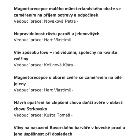
Magnetorecepce malého münsterlandského ohaře se
zaměřením na příjem potravy a odpočinek
Vedoucí práce: Nováková Petra -
Nepravidelnost růstu paroží u jelenovitých
Vedoucí práce: Hart Vlastimil -
Vliv způsobu lovu – individuální, společný na kvalitu
zvěřiny
Vedoucí práce: Košinová Klára -
Magnetorecepce u oborní zvěře se zaměřením na bílé
jeleny
Vedoucí práce: Hart Vlastimil -
Návrh opatření ke zlepšení chovu daňčí zvěře v oblasti
chovu Strkovsko
Vedoucí práce: Kušta Tomáš -
Vlivy na nasazení Bavorského barváře v lovecké praxi a
jeho úspěšnost při dosledech