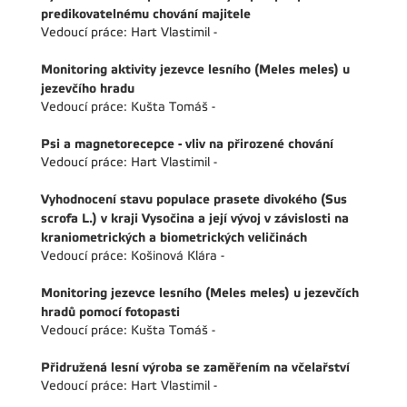
predikovatelnému chování majitele
Vedoucí práce: Hart Vlastimil -
Monitoring aktivity jezevce lesního (Meles meles) u
jezevčího hradu
Vedoucí práce: Kušta Tomáš -
Psi a magnetorecepce - vliv na přirozené chování
Vedoucí práce: Hart Vlastimil -
Vyhodnocení stavu populace prasete divokého (Sus
scrofa L.) v kraji Vysočina a její vývoj v závislosti na
kraniometrických a biometrických veličinách
Vedoucí práce: Košinová Klára -
Monitoring jezevce lesního (Meles meles) u jezevčích
hradů pomocí fotopasti
Vedoucí práce: Kušta Tomáš -
Přidružená lesní výroba se zaměřením na včelařství
Vedoucí práce: Hart Vlastimil -