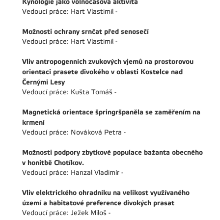
Kynologie jako volnočasová aktivita
Vedoucí práce: Hart Vlastimil -
Možnosti ochrany srnčat před senosečí
Vedoucí práce: Hart Vlastimil -
Vliv antropogenních zvukových vjemů na prostorovou
orientaci prasete divokého v oblasti Kostelce nad
Černými Lesy
Vedoucí práce: Kušta Tomáš -
Magnetická orientace špringršpaněla se zaměřením na
krmení
Vedoucí práce: Nováková Petra -
Možnosti podpory zbytkové populace bažanta obecného
v honitbě Chotíkov.
Vedoucí práce: Hanzal Vladimír -
Vliv elektrického ohradníku na velikost využívaného
území a habitatové preference divokých prasat
Vedoucí práce: Ježek Miloš -