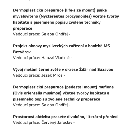
Dermoplastická preparace (life-size mount) psíka
mývalovitého (Nyctereutes procyonoides) včetně tvorby
habitatu a písemného popisu zvolené techniky
preparace
Vedoucí práce: Salaba Ondřej -
Projekt obnovy mysliveckých zařízení v honitbě MS
Bezvěrov.
Vedoucí práce: Hanzal Vladimír -
Vývoj metání černé zvěře v okrese Žďár nad Sázavou
Vedoucí práce: Ježek Miloš -
Dermoplastická preparace (pedestal mount) muflona
(Ovis orientalis musimon) včetně tvorby habitatu a
písemného popisu zvolené techniky preparace
Vedoucí práce: Salaba Ondřej -
Prostorová aktivita prasete divokého, literární přehled
Vedoucí práce: Červený Jaroslav -