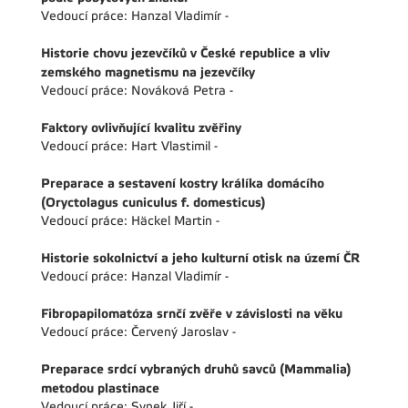
Vedoucí práce: Hanzal Vladimír -
Historie chovu jezevčíků v České republice a vliv
zemského magnetismu na jezevčíky
Vedoucí práce: Nováková Petra -
Faktory ovlivňující kvalitu zvěřiny
Vedoucí práce: Hart Vlastimil -
Preparace a sestavení kostry králíka domácího
(Oryctolagus cuniculus f. domesticus)
Vedoucí práce: Häckel Martin -
Historie sokolnictví a jeho kulturní otisk na území ČR
Vedoucí práce: Hanzal Vladimír -
Fibropapilomatóza srnčí zvěře v závislosti na věku
Vedoucí práce: Červený Jaroslav -
Preparace srdcí vybraných druhů savců (Mammalia)
metodou plastinace
Vedoucí práce: Synek Jiří -