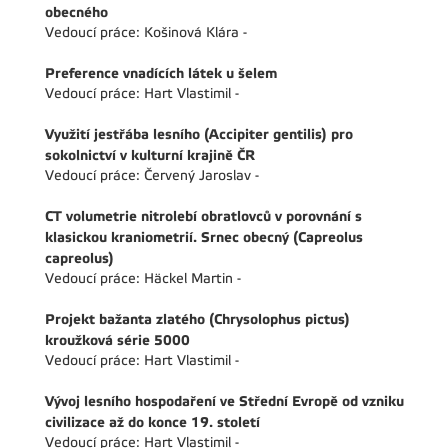
obecného
Vedoucí práce: Košinová Klára -
Preference vnadících látek u šelem
Vedoucí práce: Hart Vlastimil -
Využití jestřába lesního (Accipiter gentilis) pro
sokolnictví v kulturní krajině ČR
Vedoucí práce: Červený Jaroslav -
CT volumetrie nitrolebí obratlovců v porovnání s
klasickou kraniometrií. Srnec obecný (Capreolus
capreolus)
Vedoucí práce: Häckel Martin -
Projekt bažanta zlatého (Chrysolophus pictus)
kroužková série 5000
Vedoucí práce: Hart Vlastimil -
Vývoj lesního hospodaření ve Střední Evropě od vzniku
civilizace až do konce 19. století
Vedoucí práce: Hart Vlastimil -