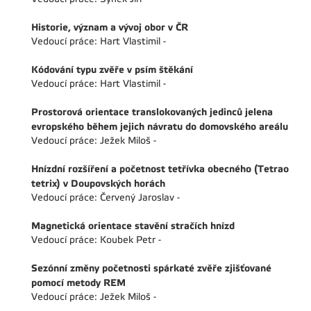
Historie, význam a vývoj obor v ČR
Vedoucí práce: Hart Vlastimil -
Kódování typu zvěře v psím štěkání
Vedoucí práce: Hart Vlastimil -
Prostorová orientace translokovaných jedinců jelena
evropského během jejich návratu do domovského areálu
Vedoucí práce: Ježek Miloš -
Hnízdní rozšíření a početnost tetřívka obecného (Tetrao
tetrix) v Doupovských horách
Vedoucí práce: Červený Jaroslav -
Magnetická orientace stavění stračích hnízd
Vedoucí práce: Koubek Petr -
Sezónní změny početnosti spárkaté zvěře zjišťované
pomocí metody REM
Vedoucí práce: Ježek Miloš -