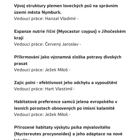
Vývoj struktury plemen loveckých psů na správním
území města Nymburk.
Vedoucí práce: Hanzal Vladimír -
Expanze nutrie říční (Myocastor coypus) v Jihočeském
kraji
Vedoucí práce: Červený Jaroslav -
Přikrmování jako významná složka potravy divokých
prasat
Vedoucí práce: Ježek Miloš -
Zajíc polní - efektivnost jeho odchytu a vypouštění
Vedoucí práce: Hart Vlastimil -
Habitatová preference samců jelena evropského v
lesních porostech obnovených po imisní kalamitě
Vedoucí práce: Ježek Miloš -
Přírozené habitaty výskytu psíka mývalovitého
(Nyctereutes procyonoides) a jeho adaptace na nové