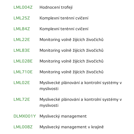
LML004Z
Hodnocení trofejí
LML25Z
Komplexní terénní cvičení
LML84Z
Komplexní terénní cvičení
LML22E
Monitoring volně žijících živočichů
LML83E
Monitoring volně žijících živočichů
LML028E
Monitoring volně žijících živočichů
LML710E
Monitoring volně žijících živočichů
LML02E
Myslivecké plánování a kontrolní systémy v
myslivosti
LML72E
Myslivecké plánování a kontrolní systémy v
myslivosti
DLMX001Y
Myslivecký management
LML008Z
Myslivecký management v krajině