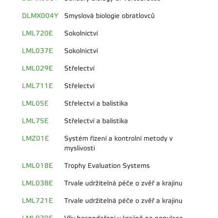
DLMX004Y
Smyslová biologie obratlovců
LML720E
Sokolnictví
LML037E
Sokolnictví
LML029E
Střelectví
LML711E
Střelectví
LML05E
Střelectví a balistika
LML75E
Střelectví a balistika
LMZ01E
Systém řízení a kontrolní metody v
myslivosti
LML018E
Trophy Evaluation Systems
LML038E
Trvale udržitelná péče o zvěř a krajinu
LML721E
Trvale udržitelná péče o zvěř a krajinu