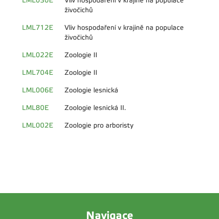
LML030E
Vliv hospodaření v krajině na populace
živočichů
LML712E
Vliv hospodaření v krajině na populace
živočichů
LML022E
Zoologie II
LML704E
Zoologie II
LML006E
Zoologie lesnická
LML80E
Zoologie lesnická II.
LML002E
Zoologie pro arboristy
Navigace