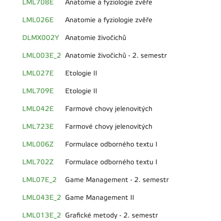
LML708E
Anatomie a fyziologie zvěře
LML026E
Anatomie a fyziologie zvěře
DLMX002Y
Anatomie živočichů
LML003E_2
Anatomie živočichů - 2. semestr
LML027E
Etologie II
LML709E
Etologie II
LML042E
Farmové chovy jelenovitých
LML723E
Farmové chovy jelenovitých
LML006Z
Formulace odborného textu I
LML702Z
Formulace odborného textu I
LML07E_2
Game Management - 2. semestr
LML043E_2
Game Management II
LML013E_2
Grafické metody - 2. semestr