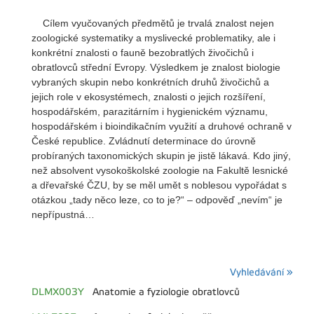
Cílem vyučovaných předmětů je trvalá znalost nejen
zoologické systematiky a myslivecké problematiky, ale i
konkrétní znalosti o fauně bezobratlých živočichů i
obratlovců střední Evropy. Výsledkem je znalost biologie
vybraných skupin nebo konkrétních druhů živočichů a
jejich role v ekosystémech, znalosti o jejich rozšíření,
hospodářském, parazitárním i hygienickém významu,
hospodářském i bioindikačním využití a druhové ochraně v
České republice. Zvládnutí determinace do úrovně
probíraných taxonomických skupin je jistě lákavá. Kdo jiný,
než absolvent vysokoškolské zoologie na Fakultě lesnické
a dřevařské ČZU, by se měl umět s noblesou vypořádat s
otázkou „tady něco leze, co to je?“ – odpověď „nevím“ je
nepřípustná…
Vyhledávání »
DLMX003Y
Anatomie a fyziologie obratlovců