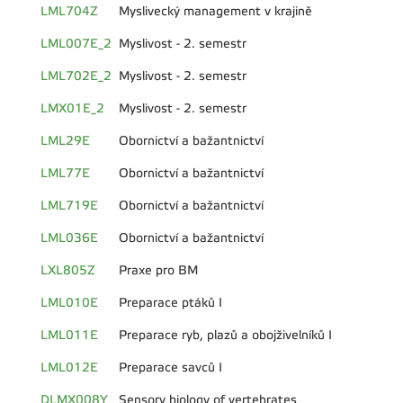
LML704Z
Myslivecký management v krajině
LML007E_2
Myslivost - 2. semestr
LML702E_2
Myslivost - 2. semestr
LMX01E_2
Myslivost - 2. semestr
LML29E
Obornictví a bažantnictví
LML77E
Obornictví a bažantnictví
LML719E
Obornictví a bažantnictví
LML036E
Obornictví a bažantnictví
LXL805Z
Praxe pro BM
LML010E
Preparace ptáků I
LML011E
Preparace ryb, plazů a obojživelníků I
LML012E
Preparace savců I
DLMX008Y
Sensory biology of vertebrates